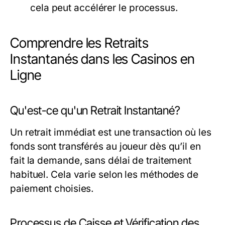
cela peut accélérer le processus.
Comprendre les Retraits
Instantanés dans les Casinos en
Ligne
Qu'est-ce qu'un Retrait Instantané?
Un retrait immédiat est une transaction où les
fonds sont transférés au joueur dès qu’il en
fait la demande, sans délai de traitement
habituel. Cela varie selon les méthodes de
paiement choisies.
Processus de Caisse et Vérification des