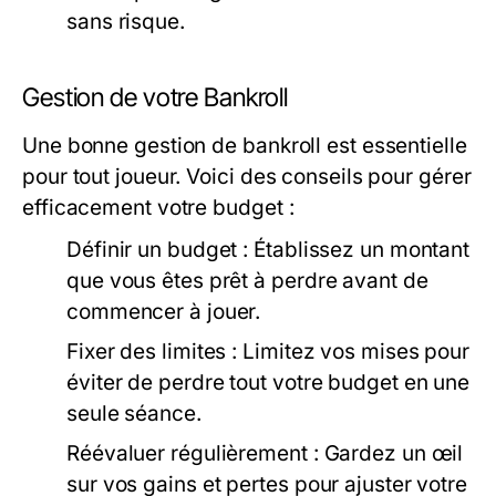
sans risque.
Gestion de votre Bankroll
Une bonne gestion de bankroll est essentielle
pour tout joueur. Voici des conseils pour gérer
efficacement votre budget :
Définir un budget :
Établissez un montant
que vous êtes prêt à perdre avant de
commencer à jouer.
Fixer des limites :
Limitez vos mises pour
éviter de perdre tout votre budget en une
seule séance.
Réévaluer régulièrement :
Gardez un œil
sur vos gains et pertes pour ajuster votre