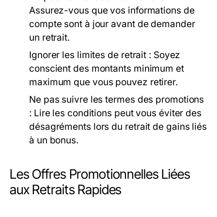
Assurez-vous que vos informations de
compte sont à jour avant de demander
un retrait.
Ignorer les limites de retrait :
Soyez
conscient des montants minimum et
maximum que vous pouvez retirer.
Ne pas suivre les termes des promotions
:
Lire les conditions peut vous éviter des
désagréments lors du retrait de gains liés
à un bonus.
Les Offres Promotionnelles Liées
aux Retraits Rapides