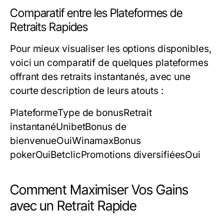
Comparatif entre les Plateformes de
Retraits Rapides
Pour mieux visualiser les options disponibles,
voici un comparatif de quelques plateformes
offrant des retraits instantanés, avec une
courte description de leurs atouts :
PlateformeType de bonusRetrait
instantanéUnibetBonus de
bienvenueOuiWinamaxBonus
pokerOuiBetclicPromotions diversifiéesOui
Comment Maximiser Vos Gains
avec un Retrait Rapide