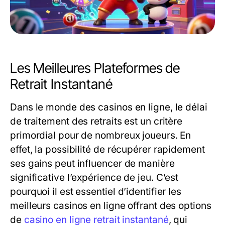
Les Meilleures Plateformes de
Retrait Instantané
Dans le monde des casinos en ligne, le délai
de traitement des retraits est un critère
primordial pour de nombreux joueurs. En
effet, la possibilité de récupérer rapidement
ses gains peut influencer de manière
significative l’expérience de jeu. C’est
pourquoi il est essentiel d’identifier les
meilleurs casinos en ligne offrant des options
de
casino en ligne retrait instantané
, qui