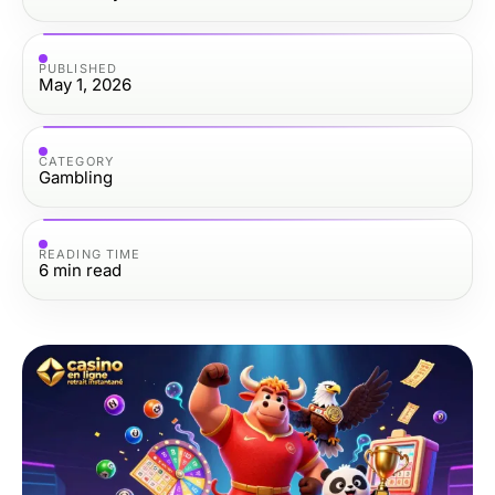
PUBLISHED
May 1, 2026
CATEGORY
Gambling
READING TIME
6
min read