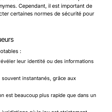
onymes. Cependant, il est important de
cter certaines normes de sécurité pour
ueurs
otables :
évéler leur identité ou des informations
t souvent instantanés, grâce aux
on est beaucoup plus rapide que dans un