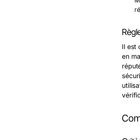
M
r
Règl
Il es
en mat
réput
sécur
utilis
vérifi
Comm