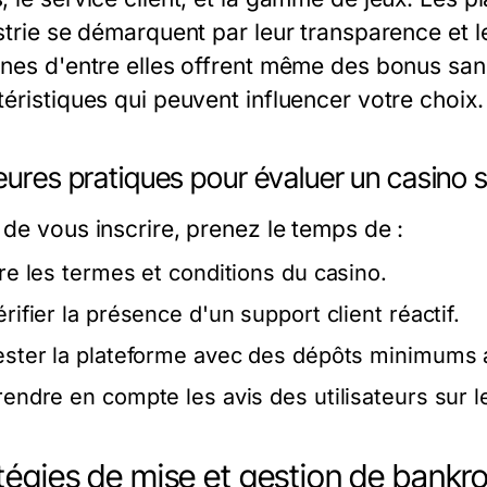
ustrie se démarquent par leur transparence et 
ines d'entre elles offrent même des bonus sans
éristiques qui peuvent influencer votre choix.
eures pratiques pour évaluer un casino
 de vous inscrire, prenez le temps de :
ire les termes et conditions du casino.
érifier la présence d'un support client réactif.
ester la plateforme avec des dépôts minimums a
rendre en compte les avis des utilisateurs sur l
tégies de mise et gestion de bankro