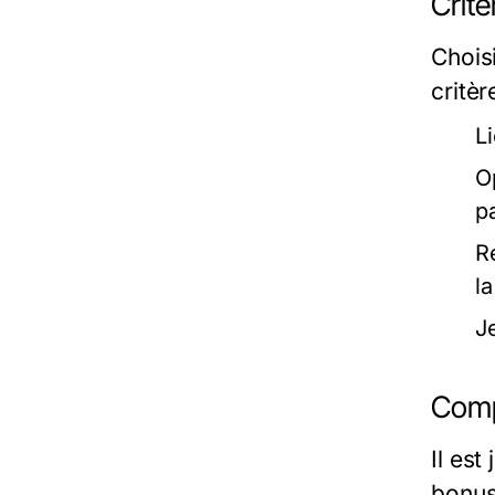
Critè
Chois
critèr
L
O
p
R
la
Je
Comp
Il es
bonus,