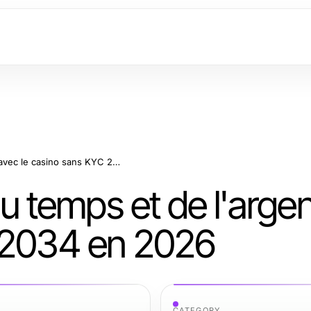
Comment gagner du temps et de l'argent avec le casino sans KYC 2034 en 2026
temps et de l'argen
C 2034 en 2026
CATEGORY