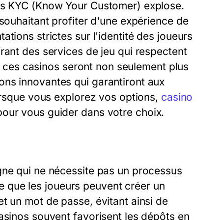
ans KYC (Know Your Customer) explose.
 souhaitant profiter d'une expérience de
tions strictes sur l'identité des joueurs
rant des services de jeu qui respectent
34, ces casinos seront non seulement plus
ons innovantes qui garantiront aux
Lorsque vous explorez vos options,
casino
pour vous guider dans votre choix.
gne qui ne nécessite pas un processus
fie que les joueurs peuvent créer un
t un mot de passe, évitant ainsi de
asinos souvent favorisent les dépôts en