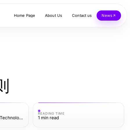
Home Page
About Us
Contact us
News
则
READING TIME
Computers Electronics and Technology
1
min read