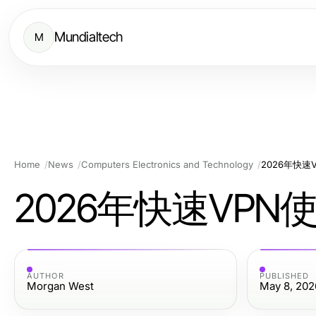
Mundialtech
M
Home
News
Computers Electronics and Technology
2026年快
2026年快速VP
AUTHOR
PUBLISHED
Morgan West
May 8, 202