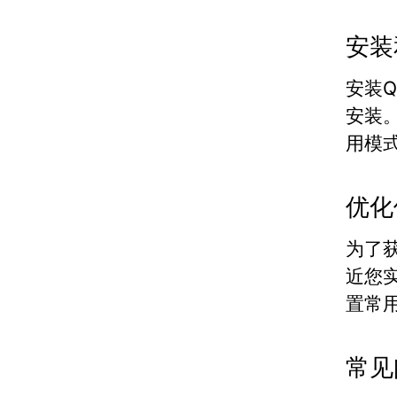
安装
安装Q
安装
用模
优化
为了
近您
置常
常见