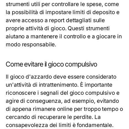
strumenti utili per controllare le spese, come
la possibilità di impostare limiti di deposito e
avere accesso a report dettagliati sulle
proprie attività di gioco. Questi strumenti
aiutano a mantenere il controllo e a giocare in
modo responsabile.
Come evitare il gioco compulsivo
Il gioco d'azzardo deve essere considerato
un'attività di intrattenimento. È importante
riconoscere i segnali del gioco compulsivo e
agire di conseguenza, ad esempio, evitando
di appena rimanere online per troppo tempo o
cercando di recuperare le perdite. La
consapevolezza dei limiti è fondamentale.