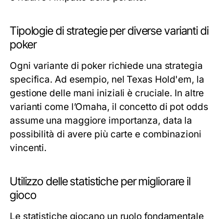
Tipologie di strategie per diverse varianti di
poker
Ogni variante di poker richiede una strategia
specifica. Ad esempio, nel
Texas Hold'em
, la
gestione delle mani iniziali è cruciale. In altre
varianti come l’Omaha, il concetto di pot odds
assume una maggiore importanza, data la
possibilità di avere più carte e combinazioni
vincenti.
Utilizzo delle statistiche per migliorare il
gioco
Le statistiche giocano un ruolo fondamentale