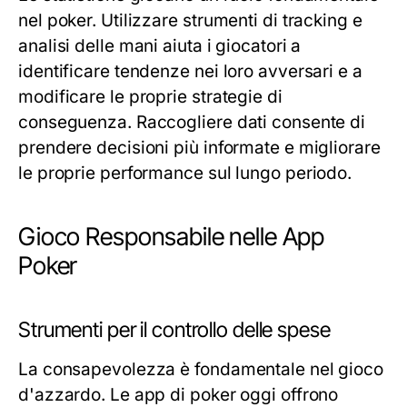
nel poker. Utilizzare strumenti di tracking e
analisi delle mani aiuta i giocatori a
identificare tendenze nei loro avversari e a
modificare le proprie strategie di
conseguenza. Raccogliere dati consente di
prendere decisioni più informate e migliorare
le proprie performance sul lungo periodo.
Gioco Responsabile nelle App
Poker
Strumenti per il controllo delle spese
La consapevolezza è fondamentale nel gioco
d'azzardo. Le app di poker oggi offrono