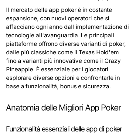
Il mercato delle app poker è in costante
espansione, con nuovi operatori che si
affacciano ogni anno dall'implementazione di
tecnologie all'avanguardia. Le principali
piattaforme offrono diverse varianti di poker,
dalle più classiche come il Texas Hold'em
fino a varianti più innovative come il Crazy
Pineapple. È essenziale per i giocatori
esplorare diverse opzioni e confrontarle in
base a funzionalità, bonus e sicurezza.
Anatomia delle Migliori App Poker
Funzionalità essenziali delle app di poker