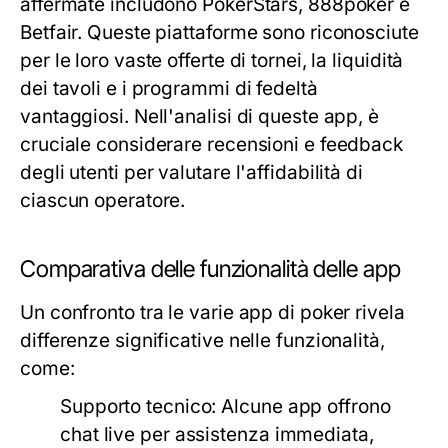
affermate includono PokerStars, 888poker e
Betfair. Queste piattaforme sono riconosciute
per le loro vaste offerte di tornei, la liquidità
dei tavoli e i programmi di fedeltà
vantaggiosi. Nell'analisi di queste app, è
cruciale considerare recensioni e feedback
degli utenti per valutare l'affidabilità di
ciascun operatore.
Comparativa delle funzionalità delle app
Un confronto tra le varie app di poker rivela
differenze significative nelle funzionalità,
come:
Supporto tecnico:
Alcune app offrono
chat live per assistenza immediata,