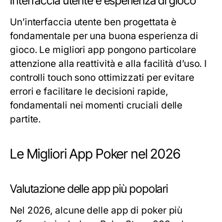
Interfaccia utente e esperienza di gioco
Un’interfaccia utente ben progettata è
fondamentale per una buona esperienza di
gioco. Le migliori app pongono particolare
attenzione alla reattività e alla facilità d’uso. I
controlli touch sono ottimizzati per evitare
errori e facilitare le decisioni rapide,
fondamentali nei momenti cruciali delle
partite.
Le Migliori App Poker nel 2026
Valutazione delle app più popolari
Nel 2026, alcune delle app di poker più