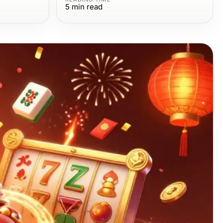
5
min read