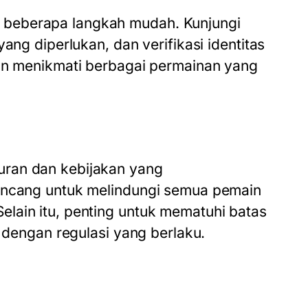
 beberapa langkah mudah. Kunjungi
ang diperlukan, dan verifikasi identitas
dan menikmati berbagai permainan yang
uran dan kebijakan yang
rancang untuk melindungi semua pemain
lain itu, penting untuk mematuhi batas
i dengan regulasi yang berlaku.