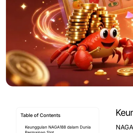
Keun
Table of Contents
NAGA1
Keunggulan NAGA188 dalam Dunia
Permainan Slot