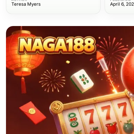
Teresa Myers
April 6, 20