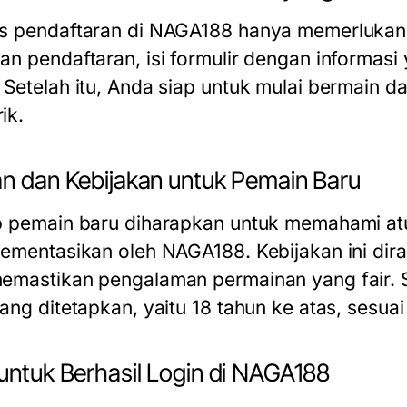
s pendaftaran di NAGA188 hanya memerlukan
an pendaftaran, isi formulir dengan informasi y
 Setelah itu, Anda siap untuk mulai bermain 
ik.
an dan Kebijakan untuk Pemain Baru
p pemain baru diharapkan untuk memahami at
lementasikan oleh NAGA188. Kebijakan ini di
emastikan pengalaman permainan yang fair. Se
yang ditetapkan, yaitu 18 tahun ke atas, sesua
 untuk Berhasil Login di NAGA188