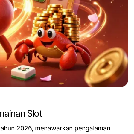
ainan Slot
di tahun 2026, menawarkan pengalaman