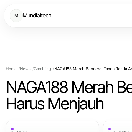
Mundialtech
M
Home
News
Gambling
NAGA188 Merah Bendera: Tanda-Tanda A
NAGA188 Merah Be
Harus Menjauh
AUTHOR
PUBLISHED