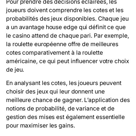
Pour prendre des décisions éclairées, les
joueurs doivent comprendre les cotes et les
probabilités des jeux disponibles. Chaque jeu
a un avantage house edge qui définit ce que
le casino attend de chaque pari. Par exemple,
la roulette européenne offre de meilleures
cotes comparativement à la roulette
américaine, ce qui peut influencer votre choix
de jeu.
En analysant les cotes, les joueurs peuvent
choisir des jeux qui leur donnent une
meilleure chance de gagner. L’application des
notions de probabilité, de variance et de
gestion des mises est également essentielle
pour maximiser les gains.