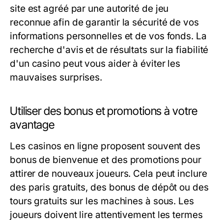
site est agréé par une autorité de jeu
reconnue afin de garantir la sécurité de vos
informations personnelles et de vos fonds. La
recherche d'avis et de résultats sur la fiabilité
d'un casino peut vous aider à éviter les
mauvaises surprises.
Utiliser des bonus et promotions à votre
avantage
Les casinos en ligne proposent souvent des
bonus de bienvenue et des promotions pour
attirer de nouveaux joueurs. Cela peut inclure
des paris gratuits, des bonus de dépôt ou des
tours gratuits sur les machines à sous. Les
joueurs doivent lire attentivement les termes