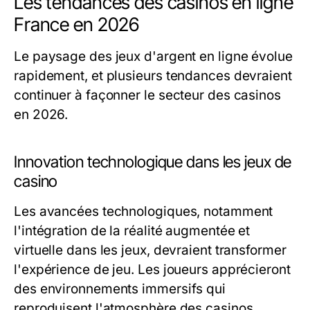
Les tendances des casinos en ligne
France en 2026
Le paysage des jeux d'argent en ligne évolue
rapidement, et plusieurs tendances devraient
continuer à façonner le secteur des casinos
en 2026.
Innovation technologique dans les jeux de
casino
Les avancées technologiques, notamment
l'intégration de la réalité augmentée et
virtuelle dans les jeux, devraient transformer
l'expérience de jeu. Les joueurs apprécieront
des environnements immersifs qui
reproduisent l'atmosphère des casinos