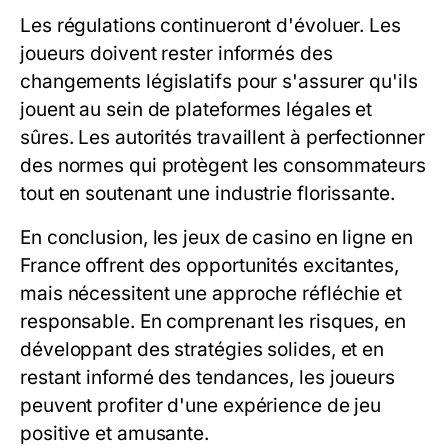
Les régulations continueront d'évoluer. Les
joueurs doivent rester informés des
changements législatifs pour s'assurer qu'ils
jouent au sein de plateformes légales et
sûres. Les autorités travaillent à perfectionner
des normes qui protègent les consommateurs
tout en soutenant une industrie florissante.
En conclusion, les jeux de casino en ligne en
France offrent des opportunités excitantes,
mais nécessitent une approche réfléchie et
responsable. En comprenant les risques, en
développant des stratégies solides, et en
restant informé des tendances, les joueurs
peuvent profiter d'une expérience de jeu
positive et amusante.