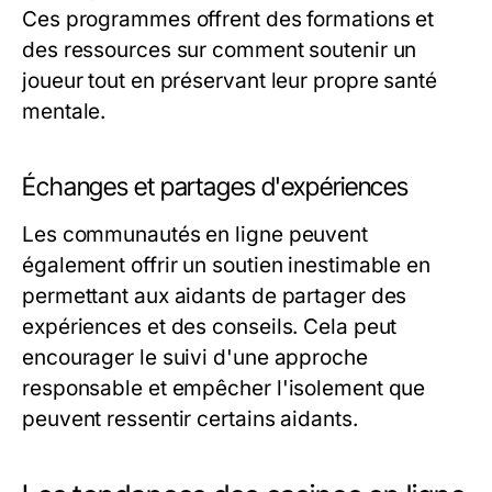
Ces programmes offrent des formations et
des ressources sur comment soutenir un
joueur tout en préservant leur propre santé
mentale.
Échanges et partages d'expériences
Les communautés en ligne peuvent
également offrir un soutien inestimable en
permettant aux aidants de partager des
expériences et des conseils. Cela peut
encourager le suivi d'une approche
responsable et empêcher l'isolement que
peuvent ressentir certains aidants.