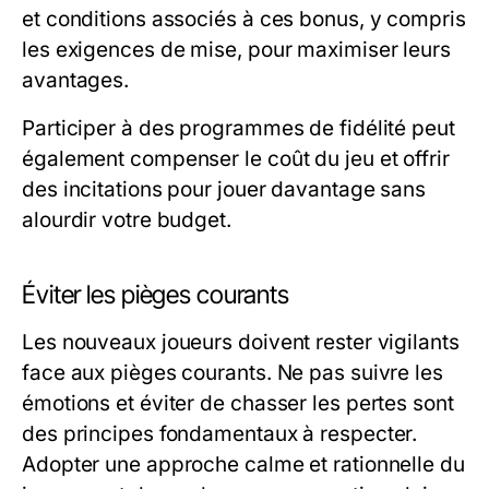
et conditions associés à ces bonus, y compris
les exigences de mise, pour maximiser leurs
avantages.
Participer à des programmes de fidélité peut
également compenser le coût du jeu et offrir
des incitations pour jouer davantage sans
alourdir votre budget.
Éviter les pièges courants
Les nouveaux joueurs doivent rester vigilants
face aux pièges courants. Ne pas suivre les
émotions et éviter de chasser les pertes sont
des principes fondamentaux à respecter.
Adopter une approche calme et rationnelle du