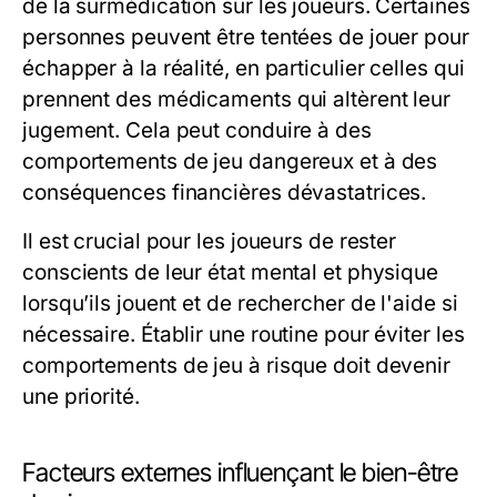
de la surmédication sur les joueurs. Certaines
personnes peuvent être tentées de jouer pour
échapper à la réalité, en particulier celles qui
prennent des médicaments qui altèrent leur
jugement. Cela peut conduire à des
comportements de jeu dangereux et à des
conséquences financières dévastatrices.
Il est crucial pour les joueurs de rester
conscients de leur état mental et physique
lorsqu’ils jouent et de rechercher de l'aide si
nécessaire. Établir une routine pour éviter les
comportements de jeu à risque doit devenir
une priorité.
Facteurs externes influençant le bien-être