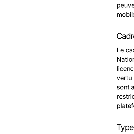
peuve
mobile
Cadr
Le cad
Natio
licenc
vertu 
sont 
restri
plate
Type