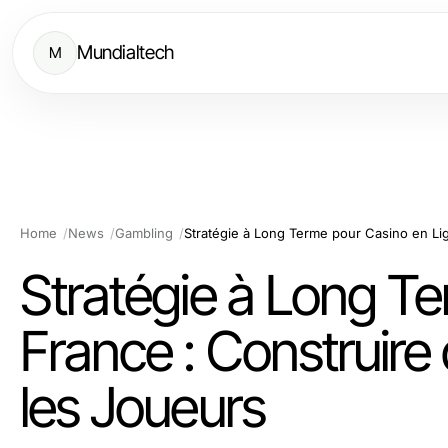
Mundialtech
M
Home
News
Gambling
Stratégie à Long T
France : Construir
les Joueurs