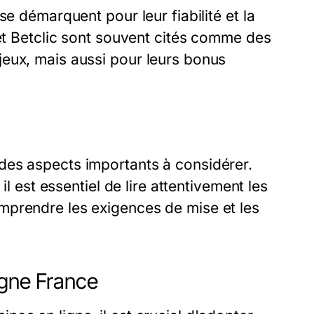
se démarquent pour leur fiabilité et la
 et Betclic sont souvent cités comme des
eux, mais aussi pour leurs bonus
des aspects importants à considérer.
il est essentiel de lire attentivement les
mprendre les exigences de mise et les
igne France