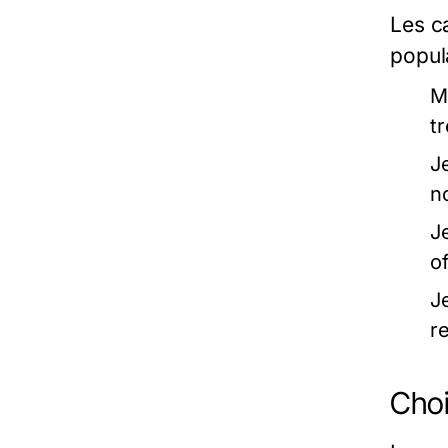
Les c
popula
M
t
J
n
J
o
J
r
Choi