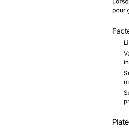
Lorsqu
pour 
Fact
L
V
i
S
m
Se
p
Plat