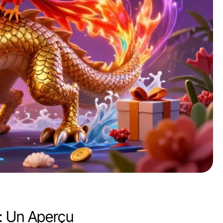
: Un Aperçu