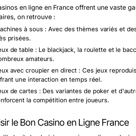
asinos en ligne en France offrent une vaste ga
ires, on retrouve :
achines à sous :
Avec des thèmes variés et des 
rès prisées.
eux de table :
Le blackjack, la roulette et le bac
ombreux amateurs.
eux avec croupier en direct :
Ces jeux reproduis
ffrant une interaction en temps réel.
eux de cartes :
Des variantes de poker et d'autre
enforcent la compétition entre joueurs.
sir le Bon Casino en Ligne France