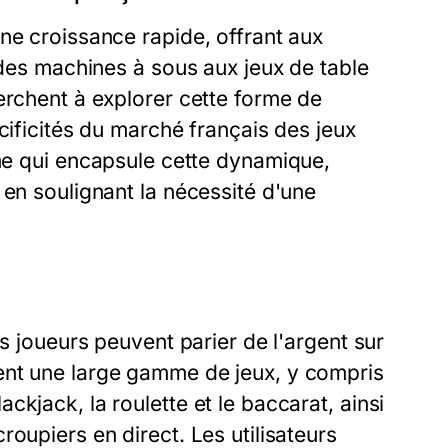
ne croissance rapide, offrant aux
 des machines à sous aux jeux de table
erchent à explorer cette forme de
cificités du marché français des jeux
e qui encapsule cette dynamique,
 en soulignant la nécessité d'une
es joueurs peuvent parier de l'argent sur
ent une large gamme de jeux, y compris
kjack, la roulette et le baccarat, ainsi
oupiers en direct. Les utilisateurs