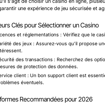
'il s'agit de choisir un casino en ligne, plusi
garantir une expérience de jeu sécurisée et ag
eurs Clés pour Sélectionner un Casino
icences et réglementations :
Vérifiez que le cas
ariété des jeux :
Assurez-vous qu'il propose un
ntéressent.
écurité des transactions :
Recherchez des optio
esures de protection des données.
rvice client :
Un bon support client est essenti
roblèmes éventuels.
eformes Recommandées pour 2026