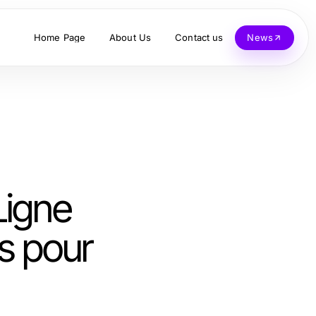
Home Page
About Us
Contact us
News
Ligne
s pour