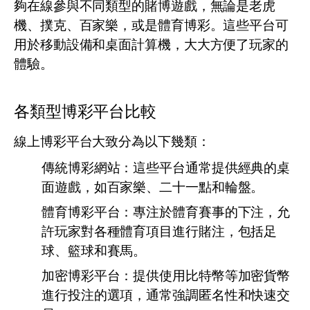
夠在線參與不同類型的賭博遊戲，無論是老虎
機、撲克、百家樂，或是體育博彩。這些平台可
用於移動設備和桌面計算機，大大方便了玩家的
體驗。
各類型博彩平台比較
線上博彩平台大致分為以下幾類：
傳統博彩網站：
這些平台通常提供經典的桌
面遊戲，如百家樂、二十一點和輪盤。
體育博彩平台：
專注於體育賽事的下注，允
許玩家對各種體育項目進行賭注，包括足
球、籃球和賽馬。
加密博彩平台：
提供使用比特幣等加密貨幣
進行投注的選項，通常強調匿名性和快速交