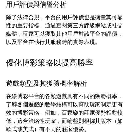
用戶評價與信譽分析
除了法律合規，平台的用戶評價也是衡量其可靠
性的重要指標。通過查閱第三方評級網站或社交
媒體，玩家可以獲取其他用戶對該平台的評價，
以及平台在執行其服務時的實際表現。
優化博彩策略以提高勝率
遊戲類型及其獲勝概率解析
在線博彩平台的各類遊戲具有不同的獲勝概率，
了解各個遊戲的數學結構可以幫助玩家制定更有
效的博彩策略。例如，百家樂的莊家優勢相對較
低，適合策略性玩家，而輪盤則根據其版本（如
歐式或美式）有不同的莊家優勢。