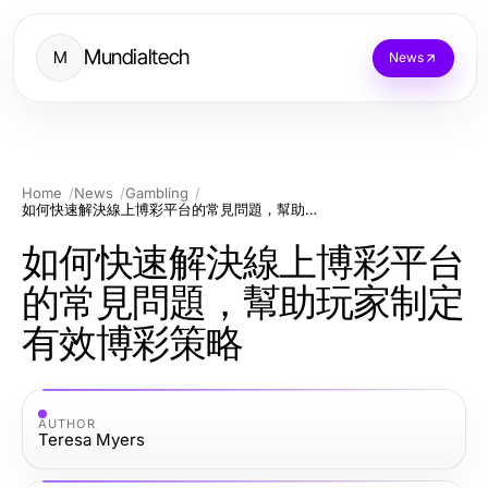
Mundialtech
M
News
Home
News
Gambling
如何快速解決線上博彩平台的常見問題，幫助玩家制定有效博彩策略
如何快速解決線上博彩平台
的常見問題，幫助玩家制定
有效博彩策略
AUTHOR
Teresa Myers