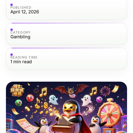
PUBLISHED
April 12, 2026
CATEGORY
Gambling
READING TIME
1
min read