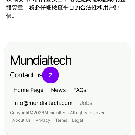
體質量。務必仔細檢查平台的合法性和用戶評
價。
Mundialtech
Contact us
Home Page
News
FAQs
info@mundialtech.com
Jobs
Copyright
©
2026
Mundialtech
.
All rights reserved
About Us
Privacy
Terms
Legal