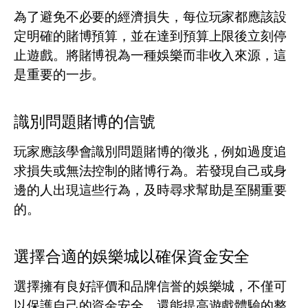
為了避免不必要的經濟損失，每位玩家都應該設
定明確的賭博預算，並在達到預算上限後立刻停
止遊戲。將賭博視為一種娛樂而非收入來源，這
是重要的一步。
識別問題賭博的信號
玩家應該學會識別問題賭博的徵兆，例如過度追
求損失或無法控制的賭博行為。若發現自己或身
邊的人出現這些行為，及時尋求幫助是至關重要
的。
選擇合適的娛樂城以確保資金安全
選擇擁有良好評價和品牌信誉的娛樂城，不僅可
以保護自己的資金安全，還能提高遊戲體驗的整