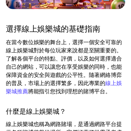
選擇線上娛樂城的基礎指南
在當今數位娛樂的舞台上，選擇一個安全可靠的
線上娛樂城對於每位玩家來說都是至關重要的。
了解各個平台的特點、評價，以及如何選擇適合
自己的網站，可以讓您在享受娛樂的同時，也能
保障資金的安全與遊戲的公平性。隨著網絡博弈
的普及，市場上的選擇繁多，因此專業的
線上娛
樂城推薦
將能指引您找到理想的賭博平台。
什麼是線上娛樂城？
線上娛樂城也稱為網路賭場，是通過網路平台提