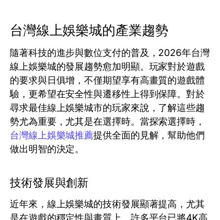
台灣線上娛樂城的產業趨勢
隨著科技的進步與數位支付的普及，2026年台灣
線上娛樂城的發展趨勢愈加明顯。玩家對於遊戲
的要求與日俱增，不僅期望享有高畫質的遊戲體
驗，更希望在安全性與遷移性上得到保障。對於
尋求最佳線上娛樂城市的玩家來說，了解這些趨
勢尤為重要，尤其是在選擇時。當探索選擇時，
台灣線上娛樂城推薦
提供全面的見解，幫助他們
做出明智的決定。
技術發展與創新
近年來，線上娛樂城的技術發展顯著提高，尤其
是在遊戲的穩定性與畫質上。許多平台已將4K高