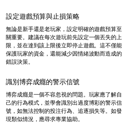
設定遊戲預算與止損策略
無論是新手還是老玩家，設定明確的遊戲預算至
關重要。建議在每次遊玩前先設定一個丟失的上
限，並在達到該上限後立即停止遊戲。這不僅能
保護玩家的資金，還能減少因情緒波動而造成的
錯誤決策。
識別博弈成癮的警示信號
博弈成癮是一個不容忽視的問題。玩家應了解自
己的行為模式，並學會識別出過度博彩的警示信
號，如無法控制的投注行為、追逐損失等。如發
現類似情況，應尋求專業協助。