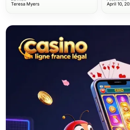
Teresa Myers
April 10, 2