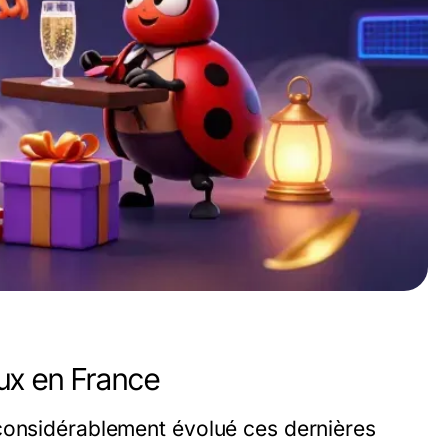
ux en France
 considérablement évolué ces dernières