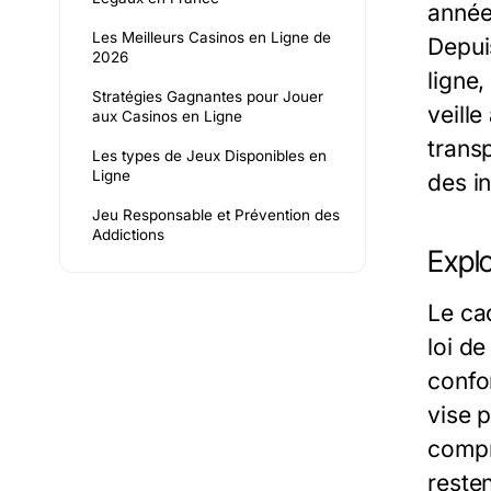
années
Les Meilleurs Casinos en Ligne de
Depuis
2026
ligne,
Stratégies Gagnantes pour Jouer
veille
aux Casinos en Ligne
trans
Les types de Jeux Disponibles en
Ligne
des i
Jeu Responsable et Prévention des
Addictions
Explo
Le cad
loi d
confor
vise p
compr
resten