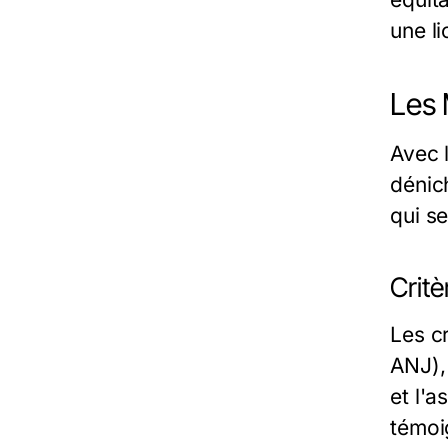
une l
Les 
Avec l
dénic
qui se
Critè
Les cr
ANJ),
et l'a
témoig