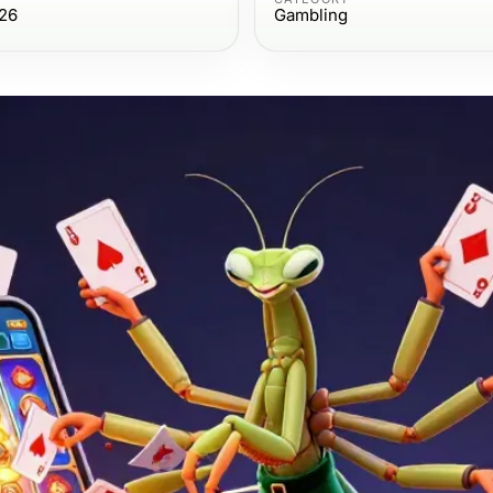
026
Gambling