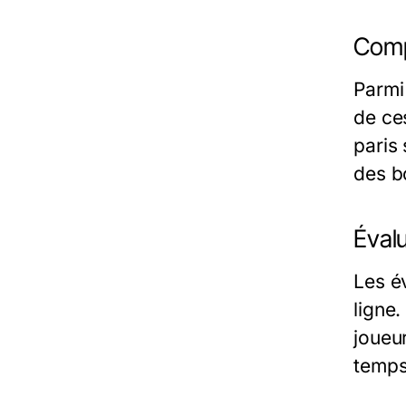
Comp
Parmi
de ces
paris
des b
Évalu
Les év
ligne
joueur
temps