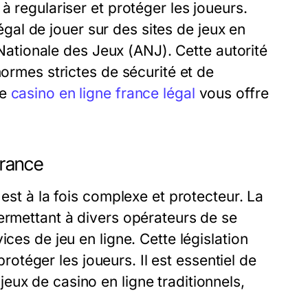
à regulariser et protéger les joueurs.
légal de jouer sur des sites de jeux en
é Nationale des Jeux (ANJ). Cette autorité
normes strictes de sécurité et de
le
casino en ligne france légal
vous offre
France
 est à la fois complexe et protecteur. La
ermettant à divers opérateurs de se
ces de jeu en ligne. Cette législation
 protéger les joueurs. Il est essentiel de
ux de casino en ligne traditionnels,