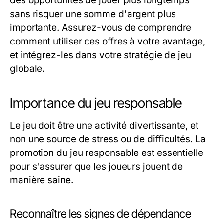
des opportunités de jouer plus longtemps
sans risquer une somme d'argent plus
importante. Assurez-vous de comprendre
comment utiliser ces offres à votre avantage,
et intégrez-les dans votre stratégie de jeu
globale.
Importance du jeu responsable
Le jeu doit être une activité divertissante, et
non une source de stress ou de difficultés. La
promotion du jeu responsable est essentielle
pour s'assurer que les joueurs jouent de
manière saine.
Reconnaître les signes de dépendance