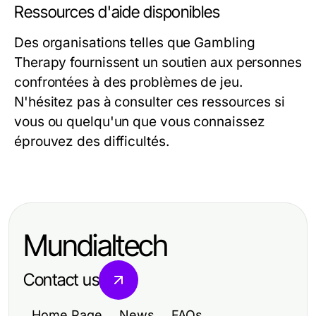
Ressources d'aide disponibles
Des organisations telles que Gambling
Therapy fournissent un soutien aux personnes
confrontées à des problèmes de jeu.
N'hésitez pas à consulter ces ressources si
vous ou quelqu'un que vous connaissez
éprouvez des difficultés.
Mundialtech
Contact us
Home Page
News
FAQs