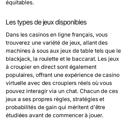
équitables.
Les types de jeux disponibles
Dans les casinos en ligne français, vous
trouverez une variété de jeux, allant des
machines à sous aux jeux de table tels que le
blackjack, la roulette et le baccarat. Les jeux
à croupier en direct sont également
populaires, offrant une expérience de casino
virtuelle avec des croupiers réels où vous
pouvez interagir via un chat. Chacun de ces
jeux a ses propres règles, stratégies et
probabilités de gain qui méritent d'être
étudiées avant de commencer à jouer.