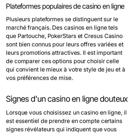
Plateformes populaires de casino en ligne
Plusieurs plateformes se distinguent sur le
marché français. Des casinos en ligne tels
que
Partouche
,
PokerStars
et
Cresus Casino
sont bien connus pour leurs offres variées et
leurs promotions attractives. Il est important
de comparer ces options pour choisir celle
qui convient le mieux à votre style de jeu et à
vos préférences de mise.
Signes d'un casino en ligne douteux
Lorsque vous choisissez un casino en ligne, il
est essentiel de prendre en compte certains
signes révélateurs qui indiquent que vous