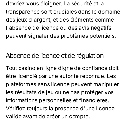
devriez vous éloigner. La sécurité et la
transparence sont cruciales dans le domaine
des jeux d'argent, et des éléments comme
l'absence de licence ou des avis négatifs
peuvent signaler des problèmes potentiels.
Absence de licence et de régulation
Tout casino en ligne digne de confiance doit
être licencié par une autorité reconnue. Les
plateformes sans licence peuvent manipuler
les résultats de jeu ou ne pas protéger vos
informations personnelles et financières.
Vérifiez toujours la présence d'une licence
valide avant de créer un compte.