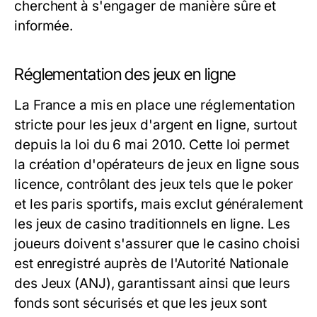
cherchent à s'engager de manière sûre et
informée.
Réglementation des jeux en ligne
La France a mis en place une réglementation
stricte pour les jeux d'argent en ligne, surtout
depuis la loi du 6 mai 2010. Cette loi permet
la création d'opérateurs de jeux en ligne sous
licence, contrôlant des jeux tels que le poker
et les paris sportifs, mais exclut généralement
les jeux de casino traditionnels en ligne. Les
joueurs doivent s'assurer que le casino choisi
est enregistré auprès de l'Autorité Nationale
des Jeux (ANJ), garantissant ainsi que leurs
fonds sont sécurisés et que les jeux sont