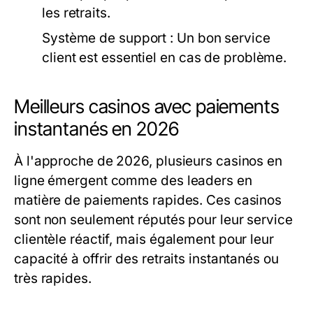
les retraits.
Système de support :
Un bon service
client est essentiel en cas de problème.
Meilleurs casinos avec paiements
instantanés en 2026
À l'approche de 2026, plusieurs casinos en
ligne émergent comme des leaders en
matière de paiements rapides. Ces casinos
sont non seulement réputés pour leur service
clientèle réactif, mais également pour leur
capacité à offrir des retraits instantanés ou
très rapides.