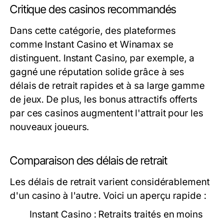
Critique des casinos recommandés
Dans cette catégorie, des plateformes
comme
Instant Casino
et
Winamax
se
distinguent.
Instant Casino
, par exemple, a
gagné une réputation solide grâce à ses
délais de retrait rapides et à sa large gamme
de jeux. De plus, les bonus attractifs offerts
par ces casinos augmentent l'attrait pour les
nouveaux joueurs.
Comparaison des délais de retrait
Les délais de retrait varient considérablement
d'un casino à l'autre. Voici un aperçu rapide :
Instant Casino :
Retraits traités en moins