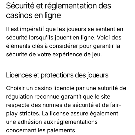
Sécurité et réglementation des
casinos en ligne
Il est impératif que les joueurs se sentent en
sécurité lorsqu'ils jouent en ligne. Voici des
éléments clés à considérer pour garantir la
sécurité de votre expérience de jeu.
Licences et protections des joueurs
Choisir un casino licencié par une autorité de
régulation reconnue garantit que le site
respecte des normes de sécurité et de fair-
play strictes. La license assure également
une adhésion aux réglementations
concernant les paiements.