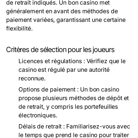
de retrait indiqués. Un bon casino met
généralement en avant des méthodes de
paiement variées, garantissant une certaine
flexibilité.
Critères de sélection pour les joueurs
Licences et régulations :
Vérifiez que le
casino est régulé par une autorité
reconnue.
Options de paiement :
Un bon casino
propose plusieurs méthodes de dépôt et
de retrait, y compris les portefeuilles
électroniques.
Délais de retrait :
Familiarisez-vous avec
le temps que prend le casino pour traiter