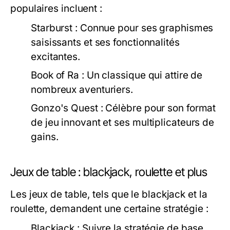
populaires incluent :
Starburst :
Connue pour ses graphismes
saisissants et ses fonctionnalités
excitantes.
Book of Ra :
Un classique qui attire de
nombreux aventuriers.
Gonzo's Quest :
Célèbre pour son format
de jeu innovant et ses multiplicateurs de
gains.
Jeux de table : blackjack, roulette et plus
Les jeux de table, tels que le blackjack et la
roulette, demandent une certaine stratégie :
Blackjack :
Suivre la stratégie de base