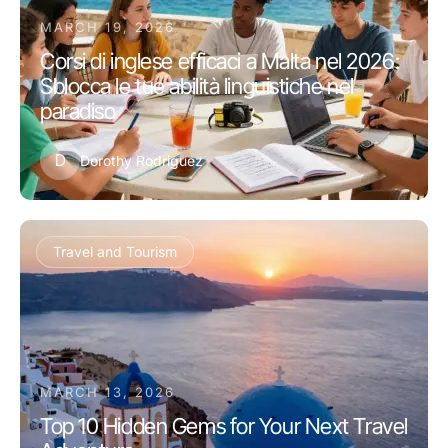
MARCH 19, 2026
Corsi di inglese efficaci a Malta nel 2026:
Sblocca le tue abilità linguistiche nel
paradiso
D
Dorothy Rodriguez
Travel and Tourism
MARCH 13, 2026
Top 10 Hidden Gems for Your Next Travel