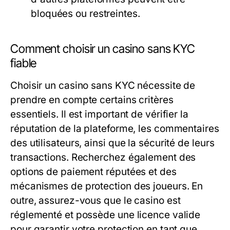
bloquées ou restreintes.
Comment choisir un casino sans KYC
fiable
Choisir un casino sans KYC nécessite de
prendre en compte certains critères
essentiels. Il est important de vérifier la
réputation de la plateforme, les commentaires
des utilisateurs, ainsi que la sécurité de leurs
transactions. Recherchez également des
options de paiement réputées et des
mécanismes de protection des joueurs. En
outre, assurez-vous que le casino est
réglementé et possède une licence valide
pour garantir votre protection en tant que