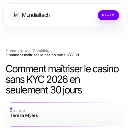
Mundialtech
M
News
Home
News
Gambling
Comment maîtriser le casino sans KYC 2026 en seulement 30 jours
Comment maîtriser le casino
sans KYC 2026 en
seulement 30 jours
AUTHOR
Teresa Myers