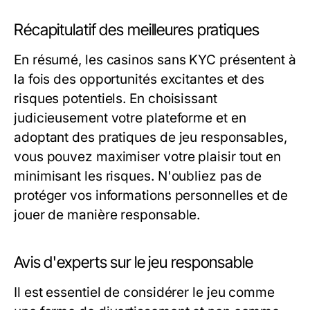
Récapitulatif des meilleures pratiques
En résumé, les casinos sans KYC présentent à
la fois des opportunités excitantes et des
risques potentiels. En choisissant
judicieusement votre plateforme et en
adoptant des pratiques de jeu responsables,
vous pouvez maximiser votre plaisir tout en
minimisant les risques. N'oubliez pas de
protéger vos informations personnelles et de
jouer de manière responsable.
Avis d'experts sur le jeu responsable
Il est essentiel de considérer le jeu comme