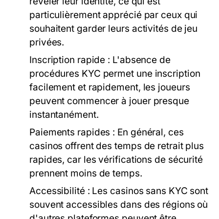
révéler leur identité, ce qui est
particulièrement apprécié par ceux qui
souhaitent garder leurs activités de jeu
privées.
Inscription rapide :
L'absence de
procédures KYC permet une inscription
facilement et rapidement, les joueurs
peuvent commencer à jouer presque
instantanément.
Paiements rapides :
En général, ces
casinos offrent des temps de retrait plus
rapides, car les vérifications de sécurité
prennent moins de temps.
Accessibilité :
Les casinos sans KYC sont
souvent accessibles dans des régions où
d'autres plateformes peuvent être