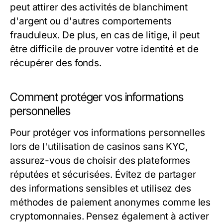
peut attirer des activités de blanchiment
d'argent ou d'autres comportements
frauduleux. De plus, en cas de litige, il peut
être difficile de prouver votre identité et de
récupérer des fonds.
Comment protéger vos informations
personnelles
Pour protéger vos informations personnelles
lors de l'utilisation de casinos sans KYC,
assurez-vous de choisir des plateformes
réputées et sécurisées. Évitez de partager
des informations sensibles et utilisez des
méthodes de paiement anonymes comme les
cryptomonnaies. Pensez également à activer