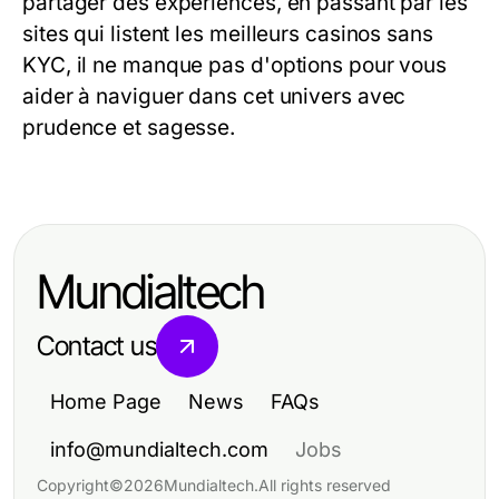
partager des expériences, en passant par les
sites qui listent les meilleurs casinos sans
KYC, il ne manque pas d'options pour vous
aider à naviguer dans cet univers avec
prudence et sagesse.
Mundialtech
Contact us
Home Page
News
FAQs
info@mundialtech.com
Jobs
Copyright
©
2026
Mundialtech
.
All rights reserved