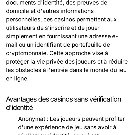
documents d'identité, des preuves de
domicile et d'autres informations
personnelles, ces casinos permettent aux
utilisateurs de s'inscrire et de jouer
simplement en fournissant une adresse e-
mail ou un identifiant de portefeuille de
cryptomonnaie. Cette approche vise à
protéger la vie privée des joueurs et à réduire
les obstacles à l'entrée dans le monde du jeu
en ligne.
Avantages des casinos sans vérification
d'identité
Anonymat :
Les joueurs peuvent profiter
d'une expérience de jeu sans avoir à