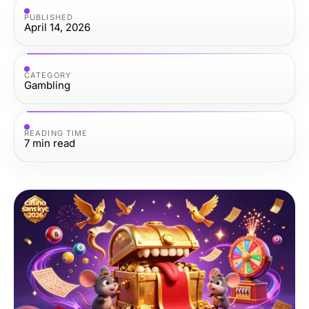
PUBLISHED
April 14, 2026
CATEGORY
Gambling
READING TIME
7
min read