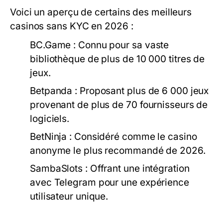
Voici un aperçu de certains des meilleurs
casinos sans KYC en 2026 :
BC.Game :
Connu pour sa vaste
bibliothèque de plus de 10 000 titres de
jeux.
Betpanda :
Proposant plus de 6 000 jeux
provenant de plus de 70 fournisseurs de
logiciels.
BetNinja :
Considéré comme le casino
anonyme le plus recommandé de 2026.
SambaSlots :
Offrant une intégration
avec Telegram pour une expérience
utilisateur unique.