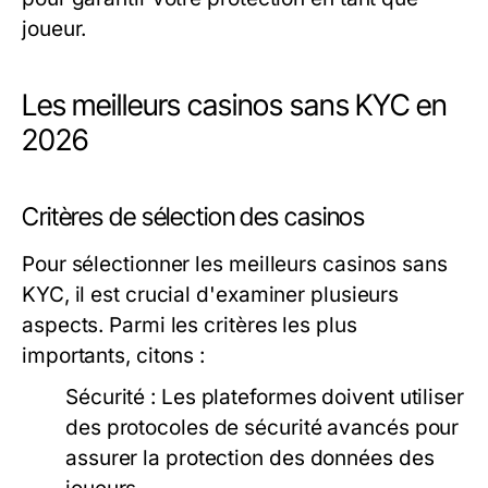
joueur.
Les meilleurs casinos sans KYC en
2026
Critères de sélection des casinos
Pour sélectionner les meilleurs casinos sans
KYC, il est crucial d'examiner plusieurs
aspects. Parmi les critères les plus
importants, citons :
Sécurité :
Les plateformes doivent utiliser
des protocoles de sécurité avancés pour
assurer la protection des données des