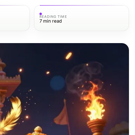
READING TIME
7
min read