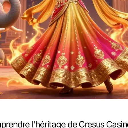
rendre l'héritage de Cresus Casin