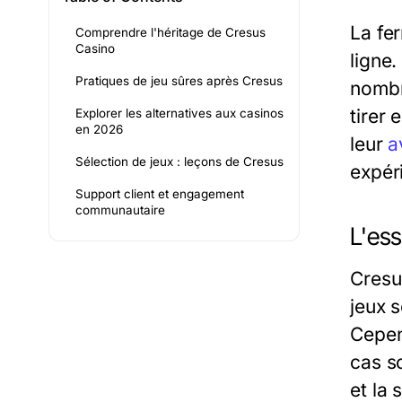
La fe
Comprendre l'héritage de Cresus
Casino
ligne
Pratiques de jeu sûres après Cresus
nombr
tirer
Explorer les alternatives aux casinos
en 2026
leur
a
Sélection de jeux : leçons de Cresus
expér
Support client et engagement
communautaire
L'ess
Cresu
jeux 
Cepen
cas s
et la 