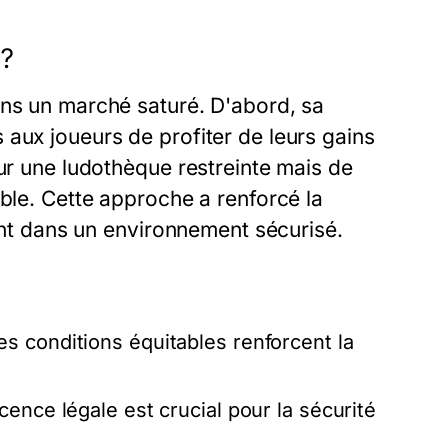
 ?
ans un marché saturé. D'abord, sa
aux joueurs de profiter de leurs gains
sur une ludothèque restreinte mais de
able. Cette approche a renforcé la
ient dans un environnement sécurisé.
es conditions équitables renforcent la
cence légale est crucial pour la sécurité