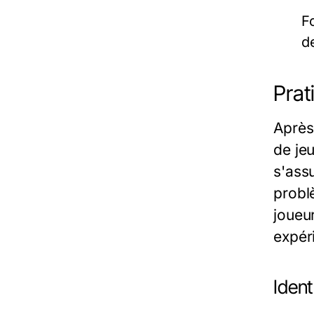
F
d
Prat
Après 
de jeu
s'assu
probl
joueu
expér
Ident