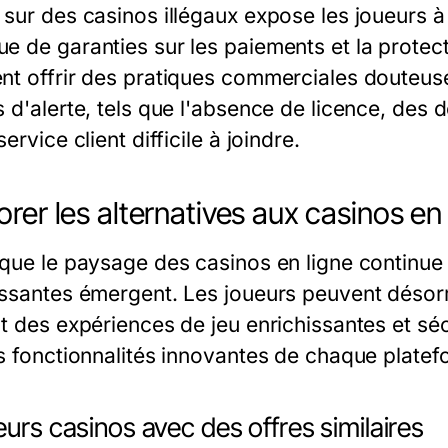
 sur des casinos illégaux expose les joueurs à
e de garanties sur les paiements et la protec
t offrir des pratiques commerciales douteuses.
s d'alerte, tels que l'absence de licence, des
service client difficile à joindre.
orer les alternatives aux casinos e
 que le paysage des casinos en ligne continue
essantes émergent. Les joueurs peuvent désorm
t des expériences de jeu enrichissantes et séc
es fonctionnalités innovantes de chaque platef
eurs casinos avec des offres similaires