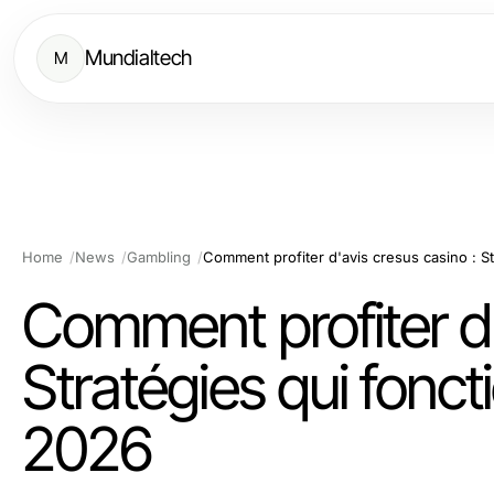
Mundialtech
M
Home
News
Gambling
Comment profiter d'
Stratégies qui fonct
2026