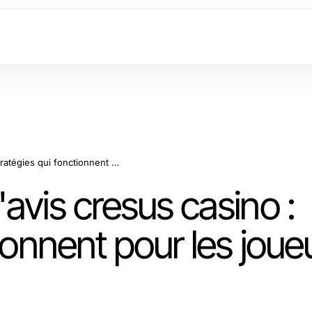
Comment profiter d'avis cresus casino : Stratégies qui fonctionnent pour les joueurs de 2026
avis cresus casino :
ionnent pour les joue