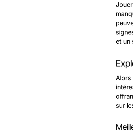
Jouer
manqu
peuven
signe
et un 
Expl
Alors
intér
offran
sur l
Meill