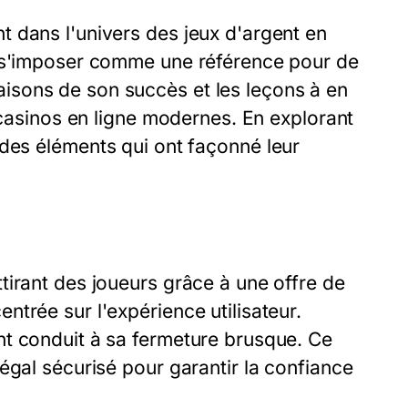
 dans l'univers des jeux d'argent en
u s'imposer comme une référence pour de
sons de son succès et les leçons à en
 casinos en ligne modernes. En explorant
des éléments qui ont façonné leur
tirant des joueurs grâce à une offre de
trée sur l'expérience utilisateur.
nt conduit à sa fermeture brusque. Ce
égal sécurisé pour garantir la confiance