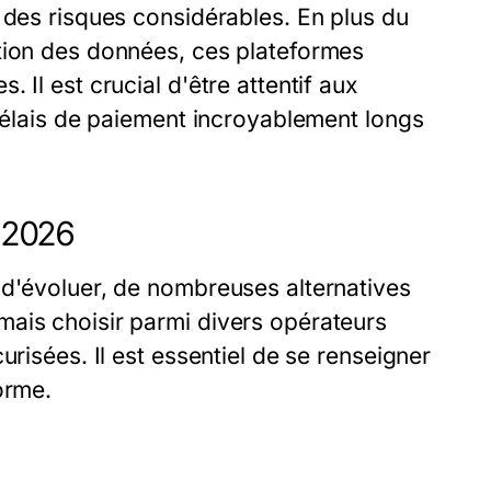
 des risques considérables. En plus du
tion des données, ces plateformes
 Il est crucial d'être attentif aux
 délais de paiement incroyablement longs
n 2026
 d'évoluer, de nombreuses alternatives
ais choisir parmi divers opérateurs
urisées. Il est essentiel de se renseigner
orme.