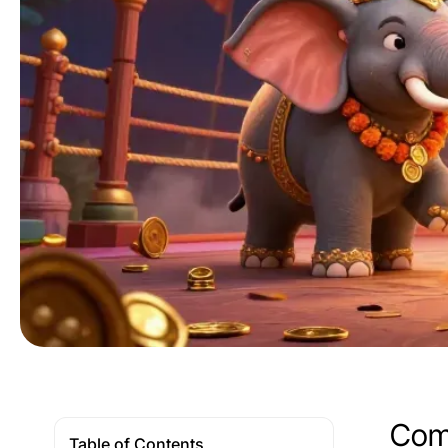
Comp
Table of Contents