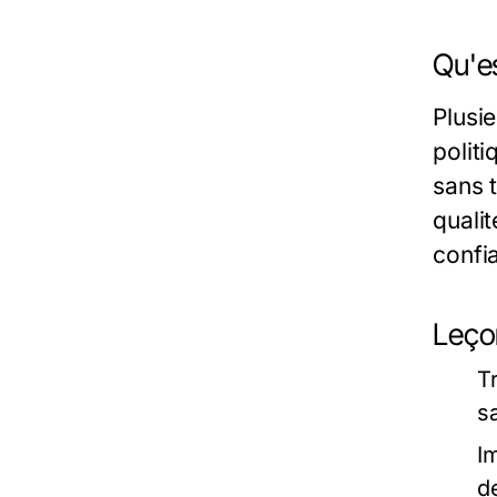
Qu'es
Plusi
polit
sans 
quali
confia
Leçon
T
s
I
d