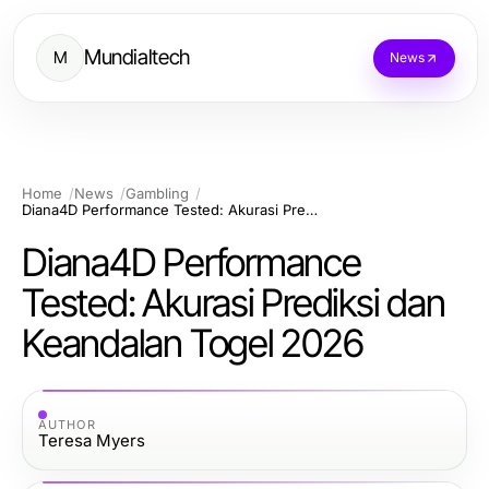
Mundialtech
M
News
Home
News
Gambling
Diana4D Performance Tested: Akurasi Prediksi dan Keandalan Togel 2026
Diana4D Performance
Tested: Akurasi Prediksi dan
Keandalan Togel 2026
AUTHOR
Teresa Myers