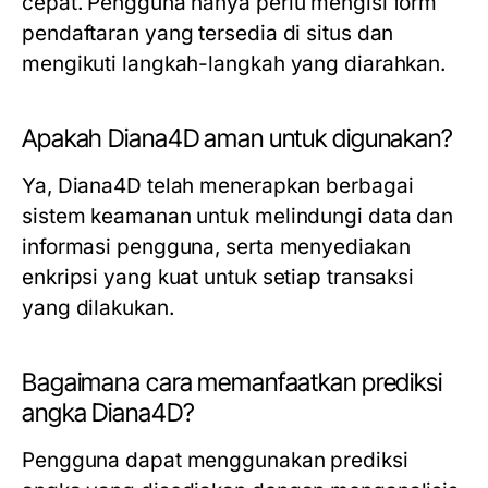
cepat. Pengguna hanya perlu mengisi form
pendaftaran yang tersedia di situs dan
mengikuti langkah-langkah yang diarahkan.
Apakah Diana4D aman untuk digunakan?
Ya, Diana4D telah menerapkan berbagai
sistem keamanan untuk melindungi data dan
informasi pengguna, serta menyediakan
enkripsi yang kuat untuk setiap transaksi
yang dilakukan.
Bagaimana cara memanfaatkan prediksi
angka Diana4D?
Pengguna dapat menggunakan prediksi