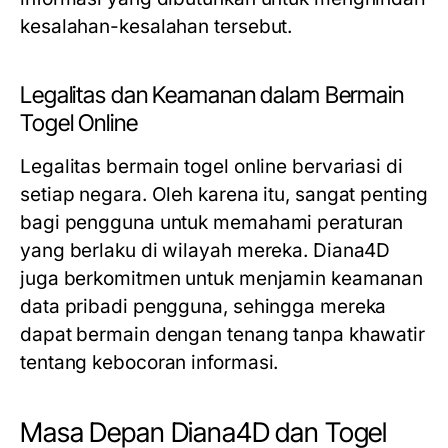
kesalahan-kesalahan tersebut.
Legalitas dan Keamanan dalam Bermain
Togel Online
Legalitas bermain togel online bervariasi di
setiap negara. Oleh karena itu, sangat penting
bagi pengguna untuk memahami peraturan
yang berlaku di wilayah mereka. Diana4D
juga berkomitmen untuk menjamin keamanan
data pribadi pengguna, sehingga mereka
dapat bermain dengan tenang tanpa khawatir
tentang kebocoran informasi.
Masa Depan Diana4D dan Togel