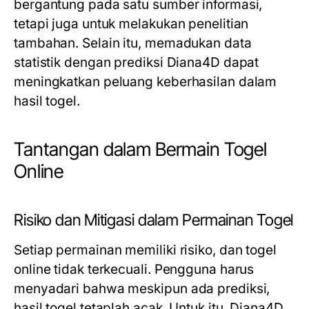
bergantung pada satu sumber informasi,
tetapi juga untuk melakukan penelitian
tambahan. Selain itu, memadukan data
statistik dengan prediksi Diana4D dapat
meningkatkan peluang keberhasilan dalam
hasil togel.
Tantangan dalam Bermain Togel
Online
Risiko dan Mitigasi dalam Permainan Togel
Setiap permainan memiliki risiko, dan togel
online tidak terkecuali. Pengguna harus
menyadari bahwa meskipun ada prediksi,
hasil togel tetaplah acak. Untuk itu, Diana4D