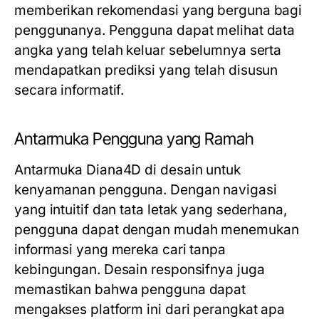
memberikan rekomendasi yang berguna bagi
penggunanya. Pengguna dapat melihat data
angka yang telah keluar sebelumnya serta
mendapatkan prediksi yang telah disusun
secara informatif.
Antarmuka Pengguna yang Ramah
Antarmuka Diana4D di desain untuk
kenyamanan pengguna. Dengan navigasi
yang intuitif dan tata letak yang sederhana,
pengguna dapat dengan mudah menemukan
informasi yang mereka cari tanpa
kebingungan. Desain responsifnya juga
memastikan bahwa pengguna dapat
mengakses platform ini dari perangkat apa