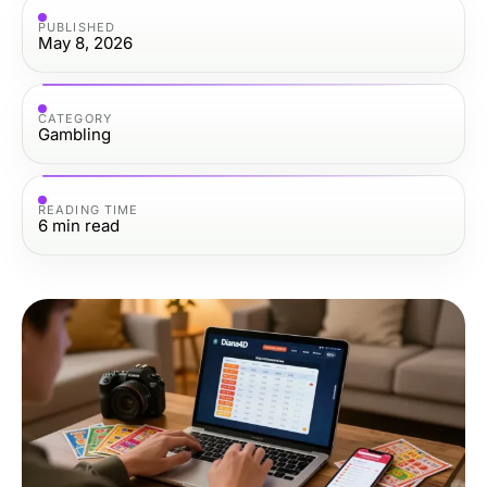
PUBLISHED
May 8, 2026
CATEGORY
Gambling
READING TIME
6
min read