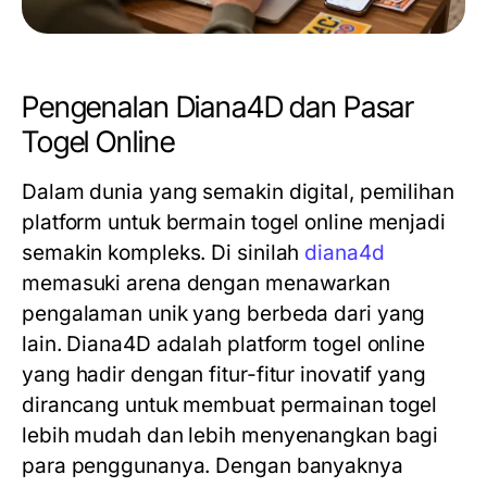
Pengenalan Diana4D dan Pasar
Togel Online
Dalam dunia yang semakin digital, pemilihan
platform untuk bermain togel online menjadi
semakin kompleks. Di sinilah
diana4d
memasuki arena dengan menawarkan
pengalaman unik yang berbeda dari yang
lain. Diana4D adalah platform togel online
yang hadir dengan fitur-fitur inovatif yang
dirancang untuk membuat permainan togel
lebih mudah dan lebih menyenangkan bagi
para penggunanya. Dengan banyaknya