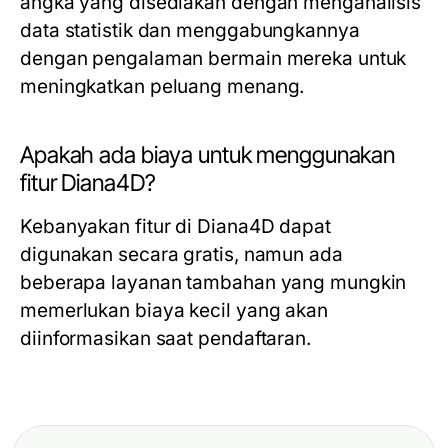
angka yang disediakan dengan menganalisis
data statistik dan menggabungkannya
dengan pengalaman bermain mereka untuk
meningkatkan peluang menang.
Apakah ada biaya untuk menggunakan
fitur Diana4D?
Kebanyakan fitur di Diana4D dapat
digunakan secara gratis, namun ada
beberapa layanan tambahan yang mungkin
memerlukan biaya kecil yang akan
diinformasikan saat pendaftaran.