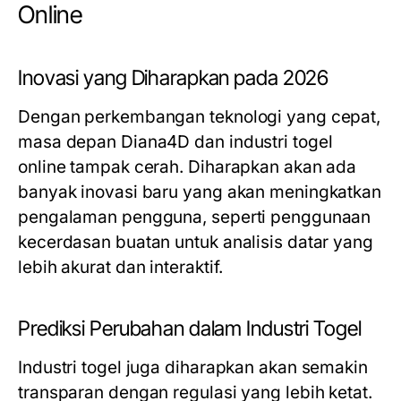
Online
Inovasi yang Diharapkan pada 2026
Dengan perkembangan teknologi yang cepat,
masa depan Diana4D dan industri togel
online tampak cerah. Diharapkan akan ada
banyak inovasi baru yang akan meningkatkan
pengalaman pengguna, seperti penggunaan
kecerdasan buatan untuk analisis datar yang
lebih akurat dan interaktif.
Prediksi Perubahan dalam Industri Togel
Industri togel juga diharapkan akan semakin
transparan dengan regulasi yang lebih ketat.