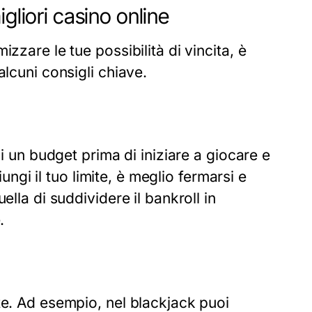
gliori casino online
zzare le tue possibilità di vincita, è
alcuni consigli chiave.
ci un budget prima di iniziare a giocare e
iungi il tuo limite, è meglio fermarsi e
ella di suddividere il bankroll in
.
te. Ad esempio, nel blackjack puoi