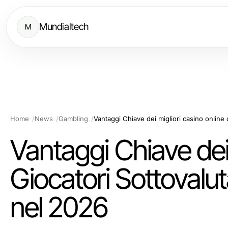
Mundialtech
M
Home
News
Gambling
Vantaggi Chiave dei 
Giocatori Sottovalut
nel 2026