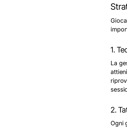
Stra
Giocar
import
1. Te
La ges
attien
riprov
sessio
2. Ta
Ogni 