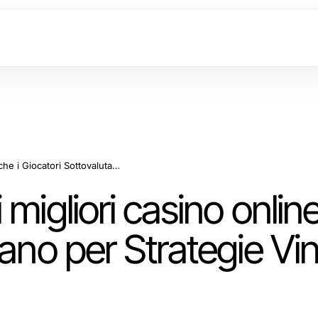
Vantaggi Chiave dei migliori casino online che i Giocatori Sottovalutano per Strategie Vincenti nel 2026
migliori casino online
ano per Strategie Vin