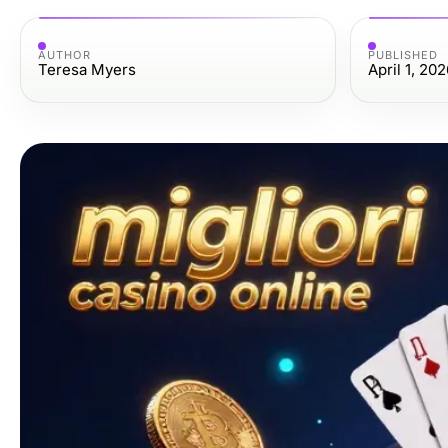
AUTHOR
PUBLISHED
Teresa Myers
April 1, 202