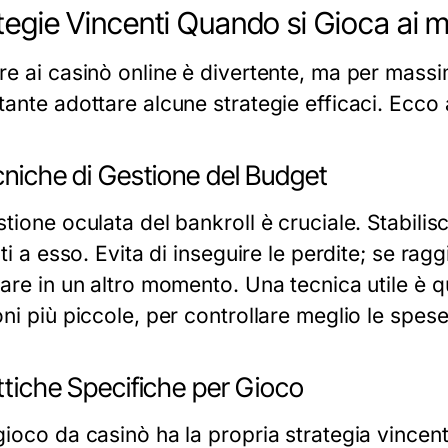
tegie Vincenti Quando si Gioca ai mi
e ai casinò online è divertente, ma per massimi
ante adottare alcune strategie efficaci. Ecco 
cniche di Gestione del Budget
tione oculata del bankroll è cruciale. Stabilis
iti a esso. Evita di inseguire le perdite; se ragg
are in un altro momento. Una tecnica utile è qu
ni più piccole, per controllare meglio le spese
ttiche Specifiche per Gioco
gioco da casinò ha la propria strategia vincen