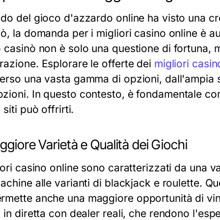
do del gioco d'azzardo online ha visto una cre
ò, la domanda per i migliori casino online è a
o casinò non è solo una questione di fortuna, 
razione. Esplorare le offerte dei
migliori casin
verso una vasta gamma di opzioni, dall'ampia se
zioni. In questo contesto, è fondamentale co
 siti può offrirti.
ggiore Varietà e Qualità dei Giochi
iori casino online sono caratterizzati da una v
achine alle varianti di blackjack e roulette. 
rmette anche una maggiore opportunità di vinci
 in diretta con dealer reali, che rendono l'es