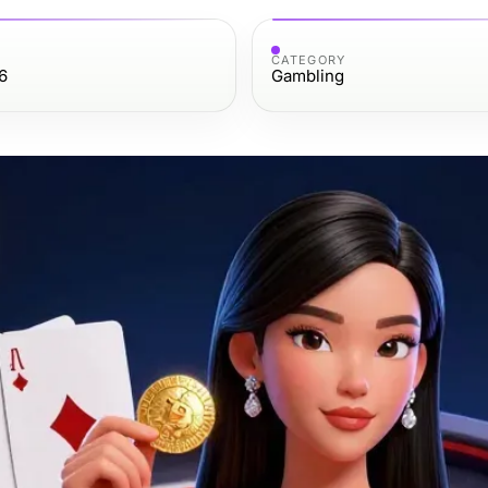
CATEGORY
6
Gambling