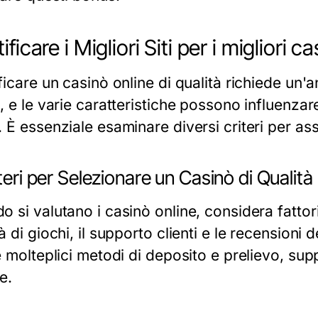
ificare i Migliori Siti per i migliori c
ficare un casinò online di qualità richiede un'an
, e le varie caratteristiche possono influenza
 È essenziale esaminare diversi criteri per assi
iteri per Selezionare un Casinò di Qualità
o si valutano i casinò online, considera fatto
à di giochi, il supporto clienti e le recension
e molteplici metodi di deposito e prelievo, su
e.