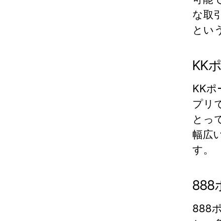
な取
とい
KK
KK
プリ
とっ
幅広
す。
88
88