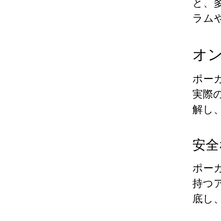
と、
ラム
オ
ポー
実際
解し
安全
ポー
持つ
底し