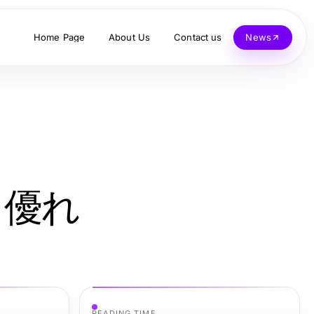
Home Page
About Us
Contact us
News
 優れ
READING TIME