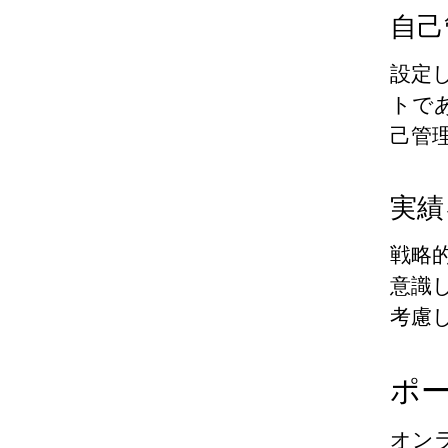
自己
設定
トで
己管
実績
戦略
意識
考慮
ポ
オン