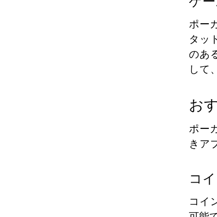
ゲー
ポー
タッ
のあ
して
お
ポー
きア
コイ
コイ
可能