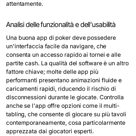
attentamente.
Analisi delle funzionalità e dell'usabilità
Una buona app di poker deve possedere
un'interfaccia facile da navigare, che
consenta un accesso rapido ai tornei e alle
partite cash. La qualità del software è un altro
fattore chiave; molte delle app più
performanti presentano animazioni fluide e
caricamenti rapidi, riducendo il rischio di
disconnessioni durante le giocate. Controlla
anche se l'app offre opzioni come il multi-
tabling, che consente di giocare su più tavoli
contemporaneamente, cosa particolarmente
apprezzata dai giocatori esperti.