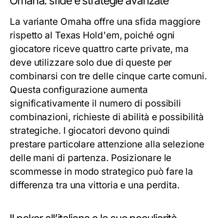
Omaha: sfide e strategie avanzate
La variante Omaha offre una sfida maggiore
rispetto al Texas Hold'em, poiché ogni
giocatore riceve quattro carte private, ma
deve utilizzare solo due di queste per
combinarsi con tre delle cinque carte comuni.
Questa configurazione aumenta
significativamente il numero di possibili
combinazioni, richieste di abilità e possibilità
strategiche. I giocatori devono quindi
prestare particolare attenzione alla selezione
delle mani di partenza. Posizionare le
scommesse in modo strategico può fare la
differenza tra una vittoria e una perdita.