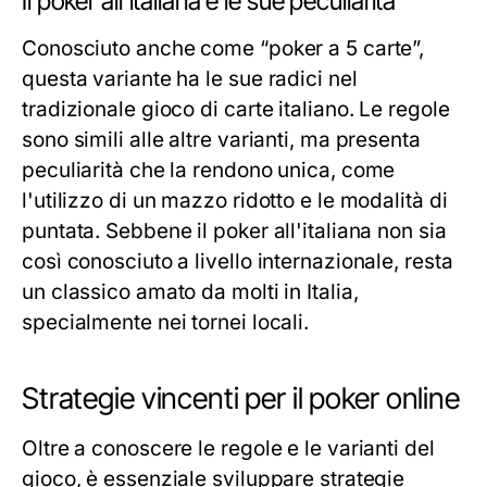
Il poker all’italiana e le sue peculiarità
Conosciuto anche come “poker a 5 carte”,
questa variante ha le sue radici nel
tradizionale gioco di carte italiano. Le regole
sono simili alle altre varianti, ma presenta
peculiarità che la rendono unica, come
l'utilizzo di un mazzo ridotto e le modalità di
puntata. Sebbene il poker all'italiana non sia
così conosciuto a livello internazionale, resta
un classico amato da molti in Italia,
specialmente nei tornei locali.
Strategie vincenti per il poker online
Oltre a conoscere le regole e le varianti del
gioco, è essenziale sviluppare strategie