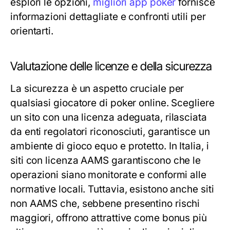
esplori le opzioni,
migliori app poker
fornisce
informazioni dettagliate e confronti utili per
orientarti.
Valutazione delle licenze e della sicurezza
La sicurezza è un aspetto cruciale per
qualsiasi giocatore di poker online. Scegliere
un sito con una licenza adeguata, rilasciata
da enti regolatori riconosciuti, garantisce un
ambiente di gioco equo e protetto. In Italia, i
siti con licenza AAMS garantiscono che le
operazioni siano monitorate e conformi alle
normative locali. Tuttavia, esistono anche siti
non AAMS che, sebbene presentino rischi
maggiori, offrono attrattive come bonus più