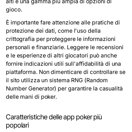
alti e una gamma più ampia di opzioni di
gioco.
È importante fare attenzione alle pratiche di
protezione dei dati, come l'uso della
crittografia per proteggere le informazioni
personali e finanziarie. Leggere le recensioni
e le esperienze di altri giocatori può anche
fornire indicazioni utili sull'affidabilità di una
piattaforma. Non dimenticare di controllare se
il sito utilizza un sistema RNG (Random
Number Generator) per garantire la casualità
delle mani di poker.
Caratteristiche delle app poker più
popolari