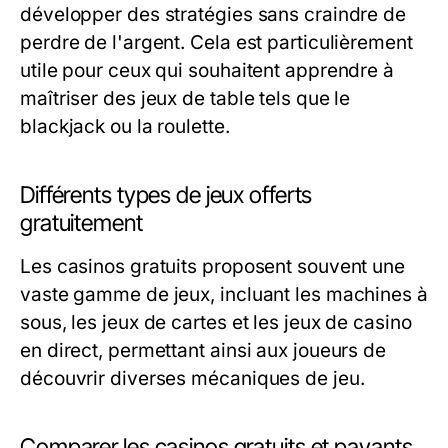
développer des stratégies sans craindre de
perdre de l'argent. Cela est particulièrement
utile pour ceux qui souhaitent apprendre à
maîtriser des jeux de table tels que le
blackjack ou la roulette.
Différents types de jeux offerts
gratuitement
Les casinos gratuits proposent souvent une
vaste gamme de jeux, incluant les machines à
sous, les jeux de cartes et les jeux de casino
en direct, permettant ainsi aux joueurs de
découvrir diverses mécaniques de jeu.
Comparer les casinos gratuits et payants