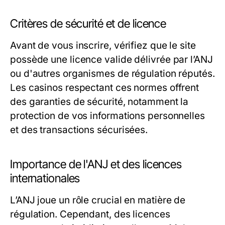
Critères de sécurité et de licence
Avant de vous inscrire, vérifiez que le site
possède une licence valide délivrée par l’ANJ
ou d'autres organismes de régulation réputés.
Les casinos respectant ces normes offrent
des garanties de sécurité, notamment la
protection de vos informations personnelles
et des transactions sécurisées.
Importance de l'ANJ et des licences
internationales
L’ANJ joue un rôle crucial en matière de
régulation. Cependant, des licences