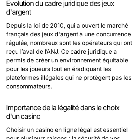
Évolution du cadre juridique des jeux
d'argent
Depuis la loi de 2010, qui a ouvert le marché
français des jeux d'argent à une concurrence
régulée, nombreux sont les opérateurs qui ont
reçu l’aval de l’ANJ. Ce cadre juridique a
permis de créer un environnement équitable
pour les joueurs tout en éradiquant les
plateformes illégales qui ne protègent pas les
consommateurs.
Importance de la légalité dans le choix
d'un casino
Choisir un casino en ligne légal est essentiel
pour plusieurs raisons : la sécurité de vos