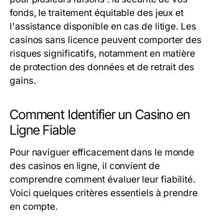
fonds, le traitement équitable des jeux et
l'assistance disponible en cas de litige. Les
casinos sans licence peuvent comporter des
risques significatifs, notamment en matière
de protection des données et de retrait des
gains.
Comment Identifier un Casino en
Ligne Fiable
Pour naviguer efficacement dans le monde
des casinos en ligne, il convient de
comprendre comment évaluer leur fiabilité.
Voici quelques critères essentiels à prendre
en compte.