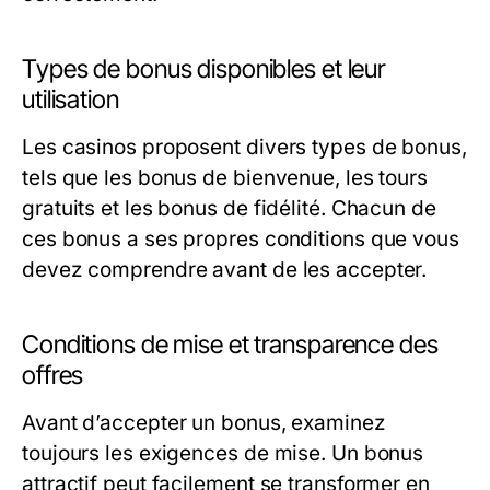
Types de bonus disponibles et leur
utilisation
Les casinos proposent divers types de bonus,
tels que les bonus de bienvenue, les tours
gratuits et les bonus de fidélité. Chacun de
ces bonus a ses propres conditions que vous
devez comprendre avant de les accepter.
Conditions de mise et transparence des
offres
Avant d’accepter un bonus, examinez
toujours les exigences de mise. Un bonus
attractif peut facilement se transformer en