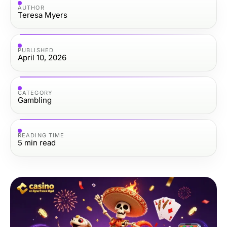
AUTHOR
Teresa Myers
PUBLISHED
April 10, 2026
CATEGORY
Gambling
READING TIME
5
min read