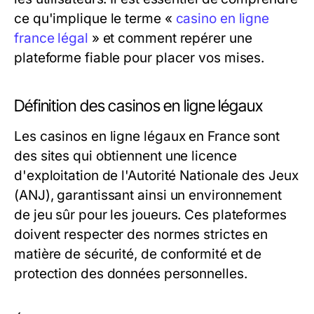
ce qu'implique le terme «
casino en ligne
france légal
» et comment repérer une
plateforme fiable pour placer vos mises.
Définition des casinos en ligne légaux
Les casinos en ligne légaux en France sont
des sites qui obtiennent une licence
d'exploitation de l'Autorité Nationale des Jeux
(ANJ), garantissant ainsi un environnement
de jeu sûr pour les joueurs. Ces plateformes
doivent respecter des normes strictes en
matière de sécurité, de conformité et de
protection des données personnelles.