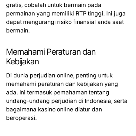
gratis, cobalah untuk bermain pada
permainan yang memiliki RTP tinggi. Ini juga
dapat mengurangi risiko finansial anda saat
bermain.
Memahami Peraturan dan
Kebijakan
Di dunia perjudian online, penting untuk
memahami peraturan dan kebijakan yang
ada. Ini termasuk pemahaman tentang
undang-undang perjudian di Indonesia, serta
bagaimana kasino online diatur dan
beroperasi.