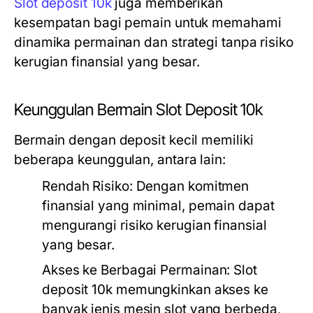
Slot deposit 10k
juga memberikan
kesempatan bagi pemain untuk memahami
dinamika permainan dan strategi tanpa risiko
kerugian finansial yang besar.
Keunggulan Bermain Slot Deposit 10k
Bermain dengan deposit kecil memiliki
beberapa keunggulan, antara lain:
Rendah Risiko:
Dengan komitmen
finansial yang minimal, pemain dapat
mengurangi risiko kerugian finansial
yang besar.
Akses ke Berbagai Permainan:
Slot
deposit 10k memungkinkan akses ke
banyak jenis mesin slot yang berbeda,