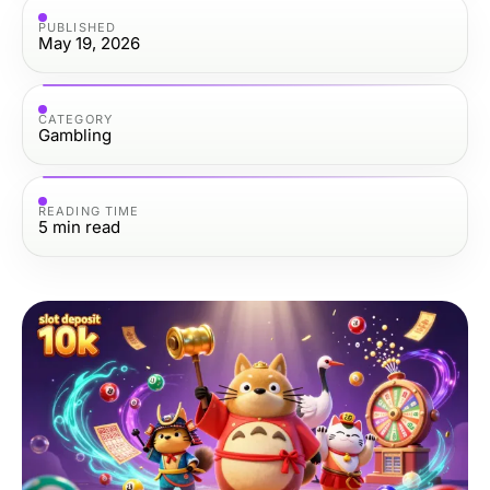
PUBLISHED
May 19, 2026
CATEGORY
Gambling
READING TIME
5
min read