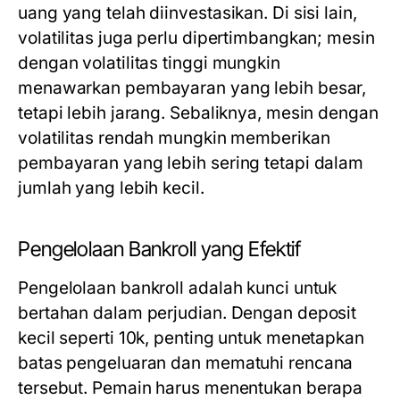
uang yang telah diinvestasikan. Di sisi lain,
volatilitas juga perlu dipertimbangkan; mesin
dengan volatilitas tinggi mungkin
menawarkan pembayaran yang lebih besar,
tetapi lebih jarang. Sebaliknya, mesin dengan
volatilitas rendah mungkin memberikan
pembayaran yang lebih sering tetapi dalam
jumlah yang lebih kecil.
Pengelolaan Bankroll yang Efektif
Pengelolaan bankroll adalah kunci untuk
bertahan dalam perjudian. Dengan deposit
kecil seperti 10k, penting untuk menetapkan
batas pengeluaran dan mematuhi rencana
tersebut. Pemain harus menentukan berapa