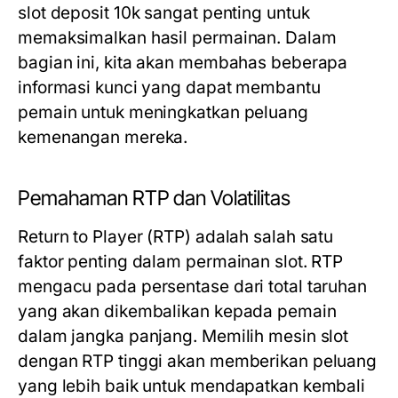
slot deposit 10k sangat penting untuk
memaksimalkan hasil permainan. Dalam
bagian ini, kita akan membahas beberapa
informasi kunci yang dapat membantu
pemain untuk meningkatkan peluang
kemenangan mereka.
Pemahaman RTP dan Volatilitas
Return to Player (RTP) adalah salah satu
faktor penting dalam permainan slot. RTP
mengacu pada persentase dari total taruhan
yang akan dikembalikan kepada pemain
dalam jangka panjang. Memilih mesin slot
dengan RTP tinggi akan memberikan peluang
yang lebih baik untuk mendapatkan kembali