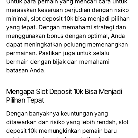
Untuk para pemain yang mencari cara untuk
merasakan keseruan perjudian dengan risiko
minimal, slot deposit 10k bisa menjadi pilihan
yang tepat. Dengan memahami strategi dan
menggunakan bonus dengan optimal, Anda
dapat meningkatkan peluang memenangkan
permainan. Pastikan juga untuk selalu
bermain dengan bijak dan memahami
batasan Anda.
Mengapa Slot Deposit 10k Bisa Menjadi
Pilihan Tepat
Dengan banyaknya keuntungan yang
ditawarkan dan risiko yang lebih rendah, slot
deposit 10k memungkinkan pemain baru