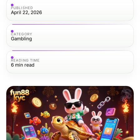
PUBLISHED
April 22, 2026
CATEGORY
Gambling
READING TIME
6
min read