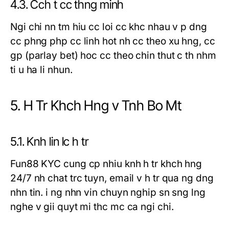
4.3. Cch t cc thng minh
Ngi chi nn tm hiu cc loi cc khc nhau v p dng
cc phng php cc linh hot nh cc theo xu hng, cc
gp (parlay bet) hoc cc theo chin thut c th nhm
ti u ha li nhun.
5. H Tr Khch Hng v Tnh Bo Mt
5.1. Knh lin lc h tr
Fun88 KYC cung cp nhiu knh h tr khch hng
24/7 nh chat trc tuyn, email v h tr qua ng dng
nhn tin. i ng nhn vin chuyn nghip sn sng lng
nghe v gii quyt mi thc mc ca ngi chi.