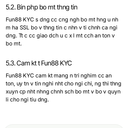
5.2. Bin php bo mt thng tin
Fun88 KYC s dng cc cng ngh bo mt hng u nh
m ha SSL bo v thng tin c nhn v ti chnh ca ngi
dng. Tt c cc giao dch u c x l mt cch an ton v
bo mt.
5.3. Cam kt t Fun88 KYC
Fun88 KYC cam kt mang n tri nghim cc an
ton, uy tn v tin nghi nht cho ngi chi, ng thi thng
xuyn cp nht nhng chnh sch bo mt v bo v quyn
li cho ngi tiu dng.