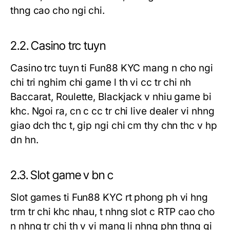
thng cao cho ngi chi.
2.2. Casino trc tuyn
Casino trc tuyn ti Fun88 KYC mang n cho ngi
chi tri nghim chi game l th vi cc tr chi nh
Baccarat, Roulette, Blackjack v nhiu game bi
khc. Ngoi ra, cn c cc tr chi live dealer vi nhng
giao dch thc t, gip ngi chi cm thy chn thc v hp
dn hn.
2.3. Slot game v bn c
Slot games ti Fun88 KYC rt phong ph vi hng
trm tr chi khc nhau, t nhng slot c RTP cao cho
n nhng tr chi th v vi mang li nhng phn thng gi