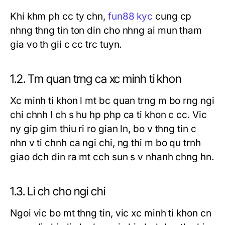
Khi khm ph cc ty chn,
fun88 kyc
cung cp
nhng thng tin ton din cho nhng ai mun tham
gia vo th gii c cc trc tuyn.
1.2. Tm quan trng ca xc minh ti khon
Xc minh ti khon l mt bc quan trng m bo rng ngi
chi chnh l ch s hu hp php ca ti khon c cc. Vic
ny gip gim thiu ri ro gian ln, bo v thng tin c
nhn v ti chnh ca ngi chi, ng thi m bo qu trnh
giao dch din ra mt cch sun s v nhanh chng hn.
1.3. Li ch cho ngi chi
Ngoi vic bo mt thng tin, vic xc minh ti khon cn