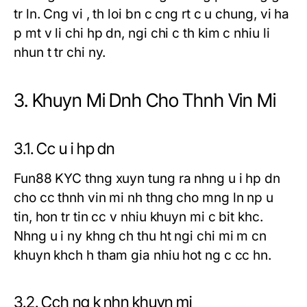
tr ln. Cng vi , th loi bn c cng rt c u chung, vi ha
p mt v li chi hp dn, ngi chi c th kim c nhiu li
nhun t tr chi ny.
3. Khuyn Mi Dnh Cho Thnh Vin Mi
3.1. Cc u i hp dn
Fun88 KYC thng xuyn tung ra nhng u i hp dn
cho cc thnh vin mi nh thng cho mng ln np u
tin, hon tr tin cc v nhiu khuyn mi c bit khc.
Nhng u i ny khng ch thu ht ngi chi mi m cn
khuyn khch h tham gia nhiu hot ng c cc hn.
3.2. Cch ng k nhn khuyn mi