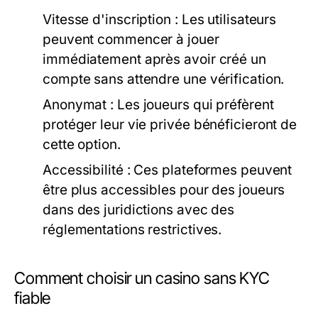
Vitesse d'inscription :
Les utilisateurs
peuvent commencer à jouer
immédiatement après avoir créé un
compte sans attendre une vérification.
Anonymat :
Les joueurs qui préfèrent
protéger leur vie privée bénéficieront de
cette option.
Accessibilité :
Ces plateformes peuvent
être plus accessibles pour des joueurs
dans des juridictions avec des
réglementations restrictives.
Comment choisir un casino sans KYC
fiable