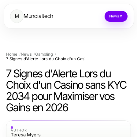
Mundialtech
M
News
Home
News
Gambling
7 Signes d'Alerte Lors du Choix d'un Casino sans KYC 2034 pour Maximiser vos Gains en 2026
7 Signes d'Alerte Lors du
Choix d'un Casino sans KYC
2034 pour Maximiser vos
Gains en 2026
AUTHOR
Teresa Myers