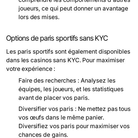
joueurs, ce qui peut donner un avantage
lors des mises.
Options de paris sportifs sans KYC
Les paris sportifs sont également disponibles
dans les casinos sans KYC. Pour maximiser
votre expérience :
Faire des recherches :
Analysez les
équipes, les joueurs, et les statistiques
avant de placer vos paris.
Diversifier vos paris :
Ne mettez pas tous
vos œufs dans le même panier.
Diversifiez vos paris pour maximiser vos
chances de gains.