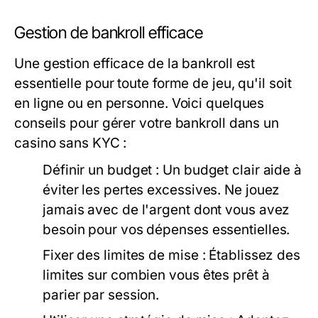
Gestion de bankroll efficace
Une gestion efficace de la bankroll est
essentielle pour toute forme de jeu, qu'il soit
en ligne ou en personne. Voici quelques
conseils pour gérer votre bankroll dans un
casino sans KYC :
Définir un budget :
Un budget clair aide à
éviter les pertes excessives. Ne jouez
jamais avec de l'argent dont vous avez
besoin pour vos dépenses essentielles.
Fixer des limites de mise :
Établissez des
limites sur combien vous êtes prêt à
parier par session.