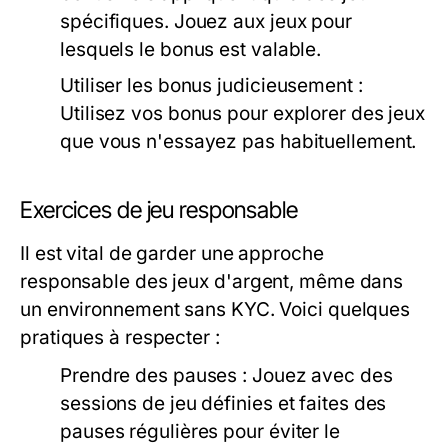
spécifiques. Jouez aux jeux pour
lesquels le bonus est valable.
Utiliser les bonus judicieusement :
Utilisez vos bonus pour explorer des jeux
que vous n'essayez pas habituellement.
Exercices de jeu responsable
Il est vital de garder une approche
responsable des jeux d'argent, même dans
un environnement sans KYC. Voici quelques
pratiques à respecter :
Prendre des pauses :
Jouez avec des
sessions de jeu définies et faites des
pauses régulières pour éviter le