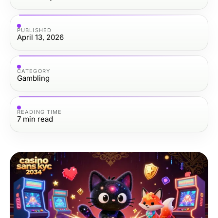
PUBLISHED
April 13, 2026
CATEGORY
Gambling
READING TIME
7
min read