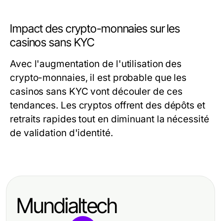
Impact des crypto-monnaies sur les
casinos sans KYC
Avec l'augmentation de l'utilisation des
crypto-monnaies, il est probable que les
casinos sans KYC vont découler de ces
tendances. Les cryptos offrent des dépôts et
retraits rapides tout en diminuant la nécessité
de validation d'identité.
Mundialtech