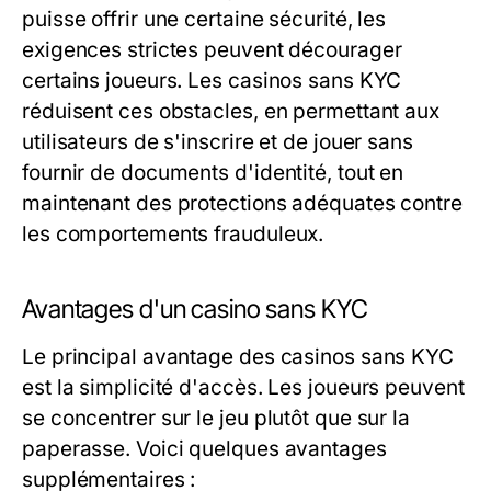
puisse offrir une certaine sécurité, les
exigences strictes peuvent décourager
certains joueurs. Les casinos sans KYC
réduisent ces obstacles, en permettant aux
utilisateurs de s'inscrire et de jouer sans
fournir de documents d'identité, tout en
maintenant des protections adéquates contre
les comportements frauduleux.
Avantages d'un casino sans KYC
Le principal avantage des casinos sans KYC
est la simplicité d'accès. Les joueurs peuvent
se concentrer sur le jeu plutôt que sur la
paperasse. Voici quelques avantages
supplémentaires :