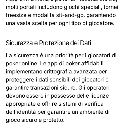
molti portali includono giochi speciali, tornei
freesize e modalità sit-and-go, garantendo
una vasta scelta per ogni tipo di giocatore.
Sicurezza e Protezione dei Dati
La sicurezza è una priorità per i giocatori di
poker online. Le app di poker affidabili
implementano crittografia avanzata per
proteggere i dati sensibili dei giocatori e
garantire transazioni sicure. Gli operatori
devono essere in possesso delle licenze
appropriate e offrire sistemi di verifica
dell'identità per garantire un ambiente di
gioco sicuro e protetto.