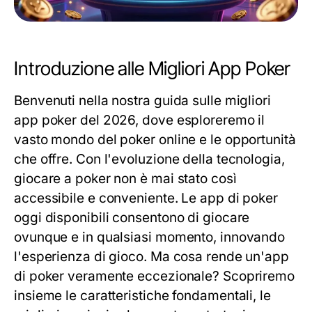
Introduzione alle Migliori App Poker
Benvenuti nella nostra guida sulle migliori
app poker del 2026, dove esploreremo il
vasto mondo del poker online e le opportunità
che offre. Con l'evoluzione della tecnologia,
giocare a poker non è mai stato così
accessibile e conveniente. Le app di poker
oggi disponibili consentono di giocare
ovunque e in qualsiasi momento, innovando
l'esperienza di gioco. Ma cosa rende un'app
di poker veramente eccezionale? Scopriremo
insieme le caratteristiche fondamentali, le