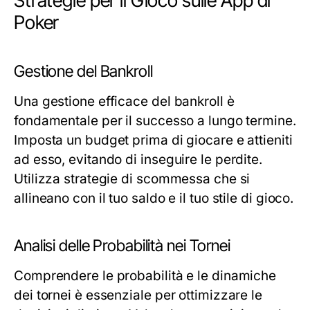
Strategie per il Gioco sulle App di
Poker
Gestione del Bankroll
Una gestione efficace del bankroll è
fondamentale per il successo a lungo termine.
Imposta un budget prima di giocare e attieniti
ad esso, evitando di inseguire le perdite.
Utilizza strategie di scommessa che si
allineano con il tuo saldo e il tuo stile di gioco.
Analisi delle Probabilità nei Tornei
Comprendere le probabilità e le dinamiche
dei tornei è essenziale per ottimizzare le