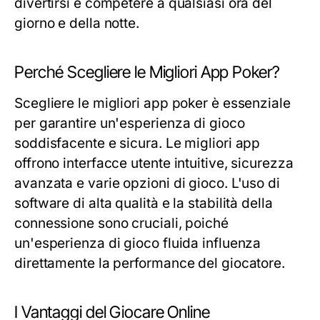
divertirsi e competere a qualsiasi ora del
giorno e della notte.
Perché Scegliere le Migliori App Poker?
Scegliere le migliori app poker è essenziale
per garantire un'esperienza di gioco
soddisfacente e sicura. Le migliori app
offrono interfacce utente intuitive, sicurezza
avanzata e varie opzioni di gioco. L'uso di
software di alta qualità e la stabilità della
connessione sono cruciali, poiché
un'esperienza di gioco fluida influenza
direttamente la performance del giocatore.
I Vantaggi del Giocare Online