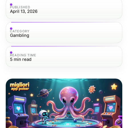
PUBLISHED
April 13, 2026
CATEGORY
Gambling
READING TIME
5
min read