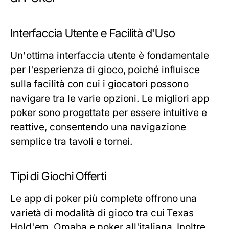
Interfaccia Utente e Facilità d'Uso
Un'ottima interfaccia utente è fondamentale
per l'esperienza di gioco, poiché influisce
sulla facilità con cui i giocatori possono
navigare tra le varie opzioni. Le migliori app
poker sono progettate per essere intuitive e
reattive, consentendo una navigazione
semplice tra tavoli e tornei.
Tipi di Giochi Offerti
Le app di poker più complete offrono una
varietà di modalità di gioco tra cui Texas
Hold'em, Omaha e poker all'italiana. Inoltre,